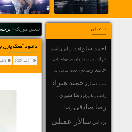
نفیس موزیک
»
برچسب
خوانندگان
دانلود آهنگ پازل بند 2 نفره •  Band 2 Nafareh
احمد سلو
افشین آذری
امید
جهان
بهنام بانی
امیر تتلو
ایوان بند
14 می 2025
دانلو
حامد زمانی
حجت اشرف زاده
حمید هیراد
حمید عسکری
رضا شیری
راغب
رضا بهرام
رضا صادقی
رضا
سالار عقیلی
یزدانی