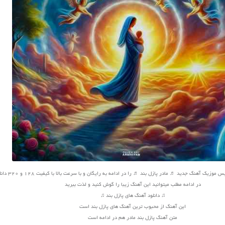
یک آهنگ جدید ♬ مادر پازل بند ♬ را در ادامه به رایگان و با سرعت بالا با کیفیت 128 و 320 دانلود کنید
در ادامه مطلب میتوانید این آهنگ زیبا را گوش کنید و لذت ببرید
♫ دانلود آهنگ های پازل بند ♫
این آهنگ از محبوب ترین آهنگ های پازل بند است
متن آهنگ پازل بند مادر هم در ادامه است