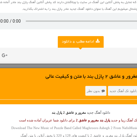
که تمایل به پخش آنلاین این آهنگ در سایت یا وبلاگشان دارند کد پخش آنلاین آهنگ پازل بند مادر آماده 
شحال میشویم این آهنگ با عنوان دانلود آهنگ جدید مادر پازل بند را به اشتراک بگذارید.
ادامه مطلب + دانلود
ل بند با متن و کیفیت عالی
انلود تک آهنگ جدید
بدون نظر
دانلود آهنگ جدید
مغرور و عاشق 2 پازل بند
ک آهنگ زیبا و جدید
پازل بند
مغرور و عاشق 2
برای دانلود شما عزیزان آماده شده است
Download The New Music of Puzzle Band Called Maghrooro Ashegh 2 From NafisMusi
آهنگ پازل بند مغرور و عاشق 2 با کیفیت های 128 و 320 با پخش آنلاین با متن آهنگ