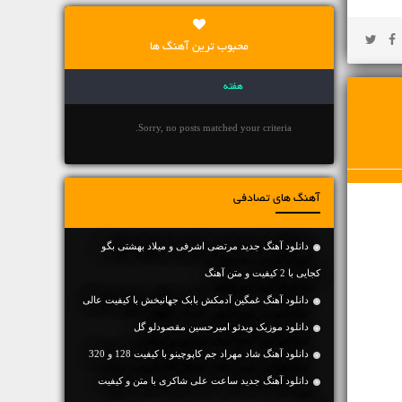
محبوب ترین آهنگ ها
هفته
Sorry, no posts matched your criteria.
آهنگ های تصادفی
دانلود آهنگ جديد مرتضی اشرفی و میلاد بهشتی بگو
کجایی با 2 کیفیت و متن آهنگ
دانلود آهنگ غمگین آدمکش بابک جهانبخش با کیفیت عالی
دانلود موزیک ویدئو امیرحسین مقصودلو گل
دانلود آهنگ شاد مهراد جم کاپوچینو با کیفیت 128 و 320
دانلود آهنگ جديد ساعت علی شاکری با متن و کیفیت