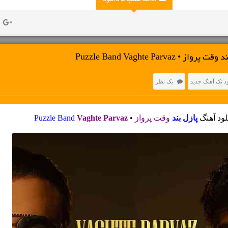
ادامه مطلب + دانلود
 Puzzle Band Vaghte Parvaz
ود تک آهنگ جدید
یک نظر
لود آهنگ
پازل بند
وقت پرواز
•
Vaghte Parvaz
Puzzle Band