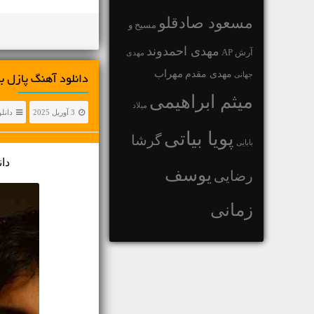
مسعود صادقلو
مسیح و
مهدی احمدوند
آرش AP
مهدی
مهراب
مهدی مقدم
جهانی
دانلود آهنگ پازل بند وقت پرواز •
میثم ابراهیمی
میلاد
3 آوریل 2025
دانل
پویا بیاتی
گرشا
بابایی
دان
یوسف
رضایی
زمانی