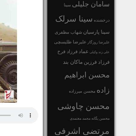
سامان جلیلی
سینا
سینا سرلک
درخشنده
سینا پارسیان
شهاب مظفری
علیرضا طلیسچی
علیرضا روزگار
عماد
فرزاد فرخ
علی زند وکیلی
ماکان بند
فرزاد فرزین
محسن ابراهیم
زاده
محسن میرزاده
محسن چاوشی
محسن یگانه
محمد معتمدی
مرتضی اشرفی