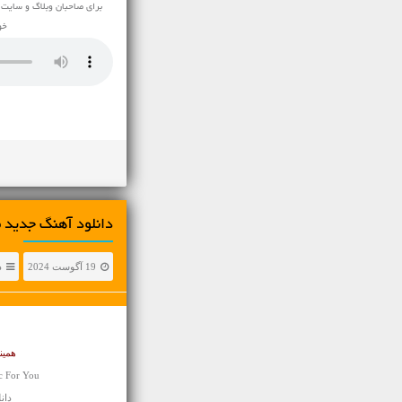
برای صاحبان وبلاگ و سایت 
خو
دانلود آهنگ جديد مغرور و عاشق 2 پاز
19 آگوست 2024
د
همین
c For You
دانلود 