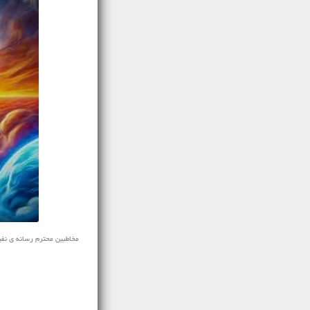
مخاطبین محترم رسانه ی نفیس موز