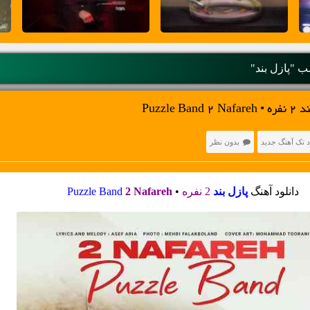
 "پازل بند"
Puzzle
د تک آهنگ جدید
بدون نظر
دانلود آهنگ
پازل بند
2 نفره
•
2 Nafareh
Puzzle Band