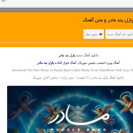
ازل بند مادر و متن آهنگ
انلود تک آهنگ جدید
بدون نظر
دانلود آهنگ جدید
پازل بند مادر
آهنگ ویژه امشب نفیس موزیک; آهنگ فوق العاده
پازل بند
مادر
Download The New Music of Puzzle Band Called Madar From NafisMusic With Easy 
دانلود اهنگ پازل بند مادر با 2 کیفیت + متن ترانه + پخش آنلاین موزیک