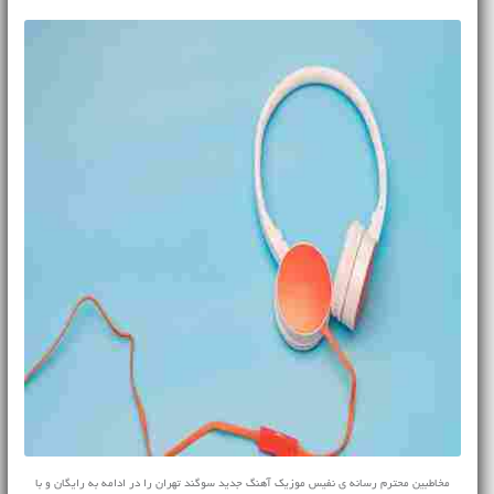
مخاطبین محترم رسانه ی نفیس موزیک آهنگ جدید سوگند تهران را در ادامه به رایگان و با