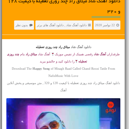
دانلود آهنگ شاد میثاق راد چند روزی تعطیله با کیفیت 128
و 320
22 نوامبر 2020
دانلود آهنگ شاد
,
دانلود آهنگ های برتر
بدون نظر
دانلود آهنگ شاد
میثاق راد چند روزی تعطیله
طرفداران
آهنگ شاد
رقصی همینک از نفیس موزیک
آهنگ شاد
میثاق راد
بنام
چند روزی
تعطیله
را دانلود کنید و حالشو ببرید
Download The
Happy Song
of Misagh Raad Called Chand Roozi Tatile From
NafisMusic With Love
دانلود اهنگ میثاق راد چند روزی تعطیله با کیفیت 128 و 320 , متن موسیقی و پخش آنلاین
آهنگ