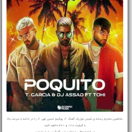
مخاطبین محترم رسانه ی نفیس موزیک آهنگ ♬ پوکیتو حسین تهی ♬ را در ادامه با سرعت بالا
با کیفیت 128 و 320 دانلود کنید