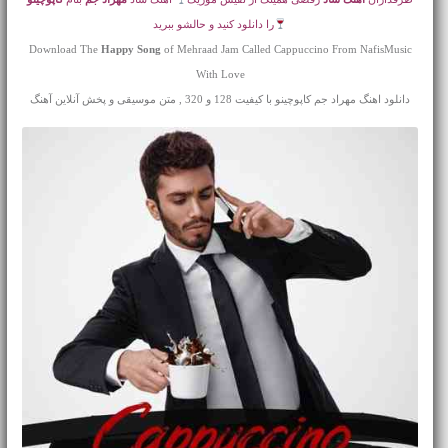
را دانلود کنید و حالشو ببرید
Download The
Happy Song
of Mehraad Jam Called Cappuccino From NafisMusic
With Love
دانلود اهنگ مهراد جم کاپوچینو با کیفیت 128 و 320 , متن موسیقی و پخش آنلاین آهنگ