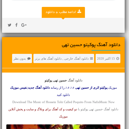
ادامه مطلب + دانلود
دانلود آهنگ پوکیتو حسین تهی
15 اکتبر 2020
دانلود آهنگ خارجی
,
دانلود آهنگ های برتر
بدون نظر
دانلود آهنگ
حسین تهی پوکیتو
موزیک
پوکیتو اثری از حسین تهی
♬♪♬♪ را از رسانه
دانلود آهنگ جدید
;
نفیس موزیک
دانلود کنید
Download The Music of Hossein Tohi Called Poquito From NafisMusic Now
دانلود آهنگ حسین تهی پوکیتو با
دو کیفیت و کد آهنگ برای وبلاگ و سایت و پخش آنلاین
موزیک