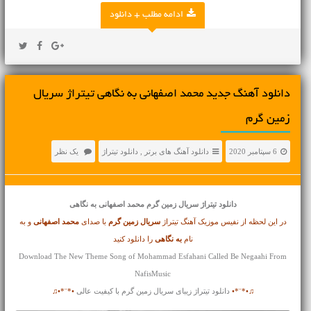
ادامه مطلب + دانلود
دانلود آهنگ جدید محمد اصفهانی به نگاهی تیتراژ سریال
زمین گرم
6 سپتامبر 2020
دانلود آهنگ های برتر
,
دانلود تیتراژ
یک نظر
دانلود تیتراژ
سریال زمین گرم محمد اصفهانی به نگاهی
در این لحظه از نفیس موزیک آهنگ تیتراژ
سریال زمین گرم
با صدای
محمد اصفهانی
و به
نام
به نگاهی
را دانلود کنید
Download The New Theme Song of Mohammad Esfahani Called Be Negaahi From
NafisMusic
♫•*¨*•
دانلود تیتراژ زیبای سریال زمین گرم با کیفیت عالی
•*¨*•♫