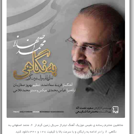
مخاطبین محترم رسانه ی نفیس موزیک آهنگ تیتراژ سریال زمین گرم از ♬ محمد اصفهانی به
نگاهی ♬ را در ادامه به رایگان و با سرعت بالا با کیفیت 128 و 320 دانلود کنید