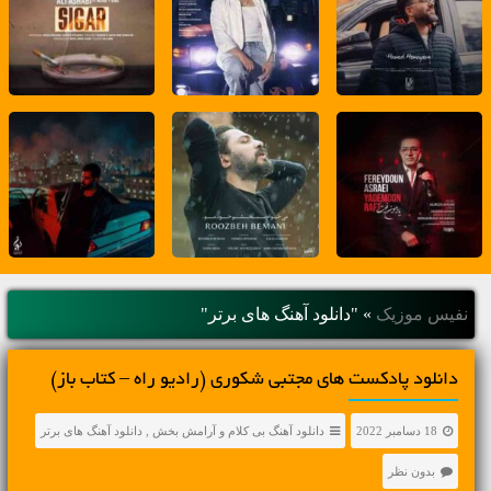
نفیس موزیک
»
"دانلود آهنگ های برتر"
دانلود پادکست های مجتبی شکوری (رادیو راه – کتاب باز)
18 دسامبر 2022
دانلود آهنگ بی کلام و آرامش بخش
,
دانلود آهنگ های برتر
بدون نظر