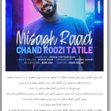
اگر دنبال آهنگ برای رقص هستید آهنگ ♬ میثاق راد چند روزی تعطیله ♬ را از دست ندهید
در ادامه مطلب میتوانید این آهنگ شاد زیبا را گوش دهید و لذت ببرید
این موزیک از شادترین آهنگ های میثاق راد است
برای صاحبان وبلاگ و سایت که تمایل به پخش آنلاین این آهنگ در سایت یا وبلاگشان دارند کد
پخش آنلاین آهنگ میثاق راد چند روزی تعطیله آماده شده است
♫ دانلود آهنگ های میثاق راد ♫
لطفا این آهنگ را با عنوان دانلود آهنگ شاد چند روزی تعطیله میثاق راد به اشتراک بگذارید.