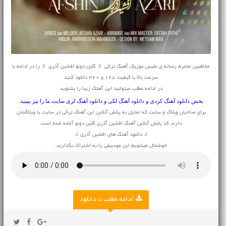
مخاطبین محترم رسانه ی نفیس موزیک آهنگ ترکی ♬ گلین دونو افشین آذری ♬ را در ادامه با
سرعت بالا با کیفیت 128 و 320 دانلود کنید
در ادامه مطلب میتوانید این آهنگ زیبا را بشنوید
بخش
دانلود آهنگ کردی
و
دانلود آهنگ لکی
و
دانلود آهنگ لری
سایت ما را نیز ببینید.
برای صاحبان وبلاگ و سایت که تمایل به پخش آنلاین این آهنگ ترکی در سایت یا وبلاگشان
دارند کد پخش آنلاین آهنگ افشین آذری گلین دونو آماده شده است
♫ دانلود آهنگ های افشین آذری ♫
خوشحال میشویم این موسیقی را به اشتراک بگذارید.
ادامه مطلب + دانلود