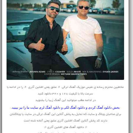
مخاطبین محترم رسانه ی نفیس موزیک آهنگ ترکی ♬ عشق یعنی افشین آذری ♬ را در ادامه با
سرعت بالا با کیفیت 128 و 320 دانلود کنید
در ادامه مطلب میتوانید این آهنگ زیبا را بشنوید
بخش
دانلود آهنگ کردی
و
دانلود آهنگ لکی
و
دانلود آهنگ لری
سایت ما را نیز ببینید.
برای صاحبان وبلاگ و سایت که تمایل به پخش آنلاین این آهنگ ترکی در سایت یا وبلاگشان
دارند کد پخش آنلاین آهنگ افشین آذری عشق یعنی آماده شده است
♫ دانلود آهنگ های افشین آذری ♫