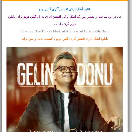
دانلود آهنگ ترکی
افشین آذری گلین دونو
♬♪ در این ساعت از نفیس موزیک آهنگ ترکی
افشین آذری
به نام
گلین دونو
برای دانلود
قرار گرفته است
Download The Turkish Music of Afshin Azari Called Gelin Donu
دانلود اهنگ آذری افشین آذری گلین دونو با کیفیت عالی و متن ترانه