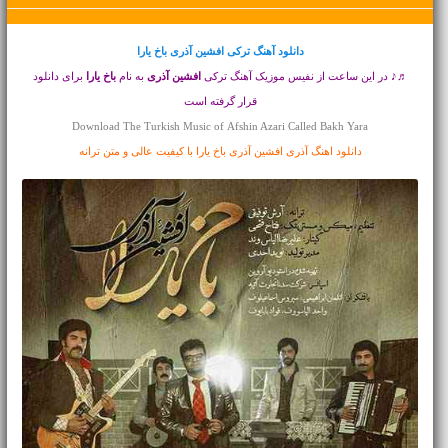
دانلود آهنگ ترکی
افشین آذری باخ یارا
♬♪ در این ساعت از نفیس موزیک آهنگ ترکی
افشین آذری
به نام
باخ یارا
برای دانلود
قرار گرفته است
Download The Turkish Music of Afshin Azari Called Bakh Yara
دانلود اهنگ آذری افشین آذری باخ یارا با کیفیت عالی و متن ترانه