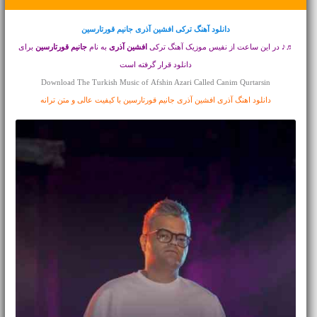
دانلود آهنگ ترکی
افشین آذری جانیم قورتارسین
♬♪ در این ساعت از نفیس موزیک آهنگ ترکی
افشین آذری
به نام
جانیم قورتارسین
برای
دانلود قرار گرفته است
Download The Turkish Music of Afshin Azari Called Canim Qurtarsin
دانلود اهنگ آذری افشین آذری جانیم قورتارسین با کیفیت عالی و متن ترانه