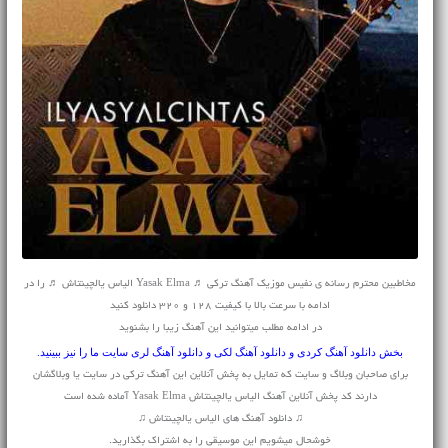
مخاطبین محترم رسانه ی نفیس موزیک آهنگ ترکی ♬ Yasak Elma الیاس یالچینتاش ♬ را در
ادامه با سرعت بالا با کیفیت 128 و 320 دانلود کنید
در ادامه مطلب میتوانید این آهنگ زیبا را بشنوید
بخش
دانلود آهنگ کردی
و
دانلود آهنگ لکی
و
دانلود آهنگ لری
سایت ما را نیز ببینید.
برای صاحبان وبلاگ و سایت که تمایل به پخش آنلاین این آهنگ ترکی در سایت یا وبلاگشان
دارند کد پخش آنلاین آهنگ الیاس یالچینتاش Yasak Elma آماده شده است
♫ دانلود آهنگ های الیاس یالچینتاش ♫
خوشحال میشویم این موسیقی را به اشتراک بگذارید.