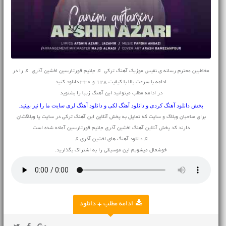
مخاطبین محترم رسانه ی نفیس موزیک آهنگ ترکی ♬ جانیم قورتارسین افشین آذری ♬ را در
ادامه با سرعت بالا با کیفیت 128 و 320 دانلود کنید
در ادامه مطلب میتوانید این آهنگ زیبا را بشنوید
بخش
دانلود آهنگ کردی
و
دانلود آهنگ لکی
و
دانلود آهنگ لری
سایت ما را نیز ببینید.
برای صاحبان وبلاگ و سایت که تمایل به پخش آنلاین این آهنگ ترکی در سایت یا وبلاگشان
دارند کد پخش آنلاین آهنگ افشین آذری جانیم قورتارسین آماده شده است
♫ دانلود آهنگ های افشین آذری ♫
خوشحال میشویم این موسیقی را به اشتراک بگذارید.
ادامه مطلب + دانلود