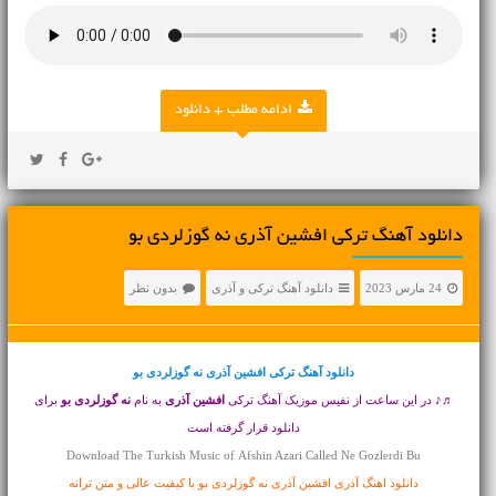
ادامه مطلب + دانلود
دانلود آهنگ ترکی افشین آذری نه گوزلردی بو
24 مارس 2023
دانلود آهنگ ترکی و آذری
بدون نظر
دانلود آهنگ ترکی
افشین آذری نه گوزلردی بو
♬♪ در این ساعت از نفیس موزیک آهنگ ترکی
افشین آذری
به نام
نه گوزلردی بو
برای
دانلود قرار گرفته است
Download The Turkish Music of Afshin Azari Called Ne Gozlerdi Bu
دانلود اهنگ آذری افشین آذری نه گوزلردی بو با کیفیت عالی و متن ترانه