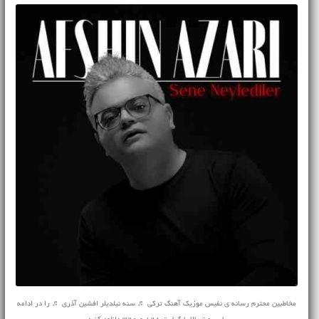
مخاطبین محترم رسانه ی نفیس موزیک آهنگ ترکی ♬ سنه نیلدیلر افشین آذری ♬ را در ادامه