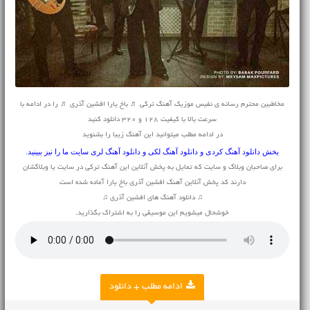
مخاطبین محترم رسانه ی نفیس موزیک آهنگ ترکی ♬ باخ یارا افشین آذری ♬ را در ادامه با
سرعت بالا با کیفیت 128 و 320 دانلود کنید
در ادامه مطلب میتوانید این آهنگ زیبا را بشنوید
بخش
دانلود آهنگ کردی
و
دانلود آهنگ لکی
و
دانلود آهنگ لری
سایت ما را نیز ببینید.
برای صاحبان وبلاگ و سایت که تمایل به پخش آنلاین این آهنگ ترکی در سایت یا وبلاگشان
دارند کد پخش آنلاین آهنگ افشین آذری باخ یارا آماده شده است
♫ دانلود آهنگ های افشین آذری ♫
خوشحال میشویم این موسیقی را به اشتراک بگذارید.
ادامه مطلب + دانلود