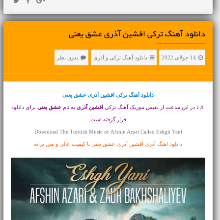
دانلود آهنگ ترکی افشین آذری عشق یعنی
14 جولای 2022
دانلود آهنگ ترکی و آذری
بدون نظر
دانلود آهنگ ترکی
افشین آذری عشق یعنی
♬♪ در این ساعت از نفیس موزیک آهنگ ترکی
افشین آذری
به نام
عشق یعنی
برای دانلود
قرار گرفته است
Download The Turkish Music of Afshin Azari Called Eshgh Yani
دانلود اهنگ آذری افشین آذری عشق یعنی با کیفیت عالی و متن ترانه