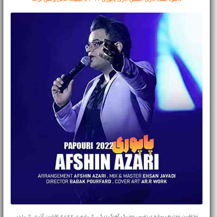
مخاطبین محترم رسانه ی نفیس موزیک آهنگ ترکی ♬ پاپوری ۲۰۲۲ افشین آذری ♬ را در