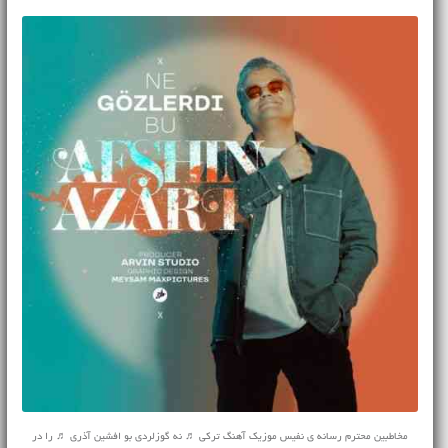
مخاطبین محترم رسانه ی نفیس موزیک آهنگ ترکی ♬ نه گوزلردی بو افشین آذری ♬ را در