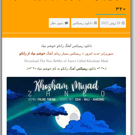
320
20 ژوئن 2022
دانلود ریمیکس
بدون نظر
دانلود ریمیکس آهنگ
زانکو خوشم میاد
سورپرایز جدید امروز ♫ ریمیکس بسیار زیبای آهنگ
خوشم میاد از
زانکو
Download The New ReMix of Zanco Called Khosham Miad
♫•*¨*• دانلود
ریمیکس
آهنگ زانکو به نام خوشم میاد •*¨*•♫