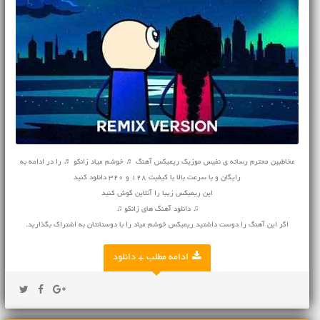
مخاطبین محترم رسانه ی نفیس موزیک ریمیکس آهنگ ♬ خوشم میاد زانکو ♬ را در ادامه به
رایگان و با سرعت بالا با کیفیت 128 و 320 دانلود کنید
این ریمیکس زیبا را آنلاین گوش کنید
♫ دانلود آهنگ های زانکو ♫
اگر این آهنگ را دوست داشتید ریمیکس خوشم میاد را با دوستانتان به اشتراک بگذارید.
ادامه مطلب + دانلود