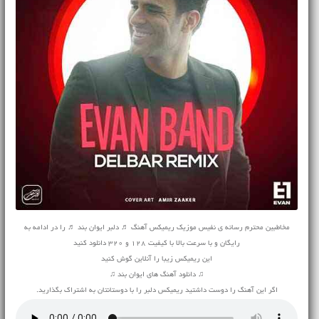
مخاطبین محترم رسانه ی نفیس موزیک ریمیکس آهنگ ♬ دلبر ایوان بند ♬ را در ادامه به
رایگان و با سرعت بالا با کیفیت 128 و 320 دانلود کنید
این ریمیکس زیبا را آنلاین گوش کنید
♫ دانلود آهنگ های ایوان بند ♫
اگر این آهنگ را دوست داشتید ریمیکس دلبر را با دوستانتان به اشتراک بگذارید.