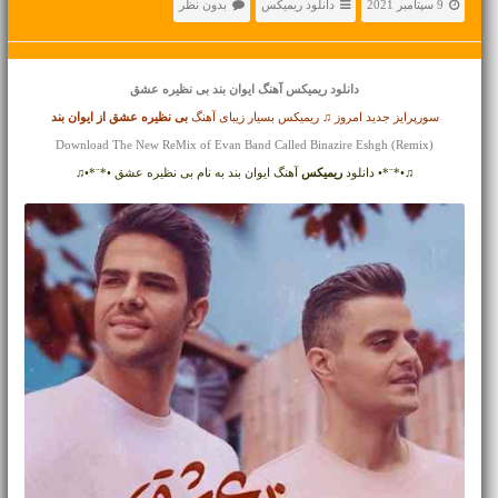
9 سپتامبر 2021
دانلود ریمیکس
بدون نظر
دانلود ریمیکس آهنگ
ایوان بند بی نظیره عشق
سورپرایز جدید امروز ♫ ریمیکس بسیار زیبای آهنگ
بی نظیره عشق از
ایوان بند
Download The New ReMix of Evan Band Called Binazire Eshgh (Remix)
♫•*¨*• دانلود
ریمیکس
آهنگ ایوان بند به نام بی نظیره عشق •*¨*•♫