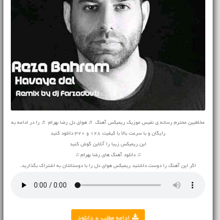
مخاطبین محترم رسانه ی نفیس موزیک ریمیکس آهنگ ♬ هوای دل رضا بهرام ♬ را در ادامه به
رایگان و با سرعت بالا با کیفیت 128 و 320 دانلود کنید
این ریمیکس زیبا را آنلاین گوش کنید
♫ دانلود آهنگ های رضا بهرام ♫
اگر این آهنگ را دوست داشتید ریمیکس هوای دل را با دوستانتان به اشتراک بگذارید.
ادامه مطلب + دانلود