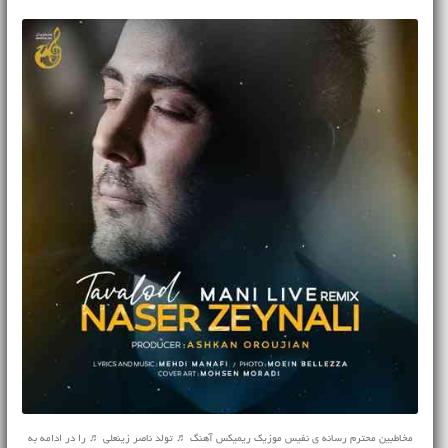
مخاطبین محترم رسانه ی نفیس موزیک ریمیکس آهنگ ♬ تولد ناصر زینعلی ♬ را در ادامه به