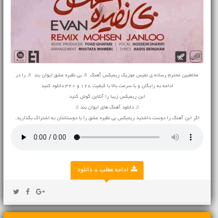
مخاطبین محترم رسانه ی نفیس موزیک ریمیکس آهنگ ♬ بی نظیره عشق ایوان بند ♬ را در
ادامه به رایگان و با سرعت بالا با کیفیت 128 و 320 دانلود کنید
این ریمیکس زیبا را آنلاین گوش کنید
♫ دانلود آهنگ های ایوان بند ♫
اگر این آهنگ را دوست داشتید ریمیکس بی نظیره عشق را با دوستانتان به اشتراک بگذارید.
ادامه مطلب + دانلود