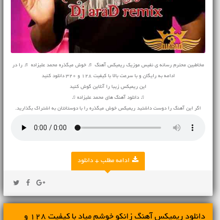
مخاطبین محترم رسانه ی نفیس موزیک ریمیکس آهنگ ♬ خوش میگذره محمد علیزاده ♬ را در
ادامه به رایگان و با سرعت بالا با کیفیت 128 و 320 دانلود کنید
این ریمیکس زیبا را آنلاین گوش کنید
♫ دانلود آهنگ های محمد علیزاده ♫
اگر این آهنگ را دوست داشتید ریمیکس خوش میگذره را با دوستانتان به اشتراک بگذارید.
ادامه مطلب + دانلود
دانلود ریمیکس آهنگ زانکو خوشم میاد با کیفیت 128 و