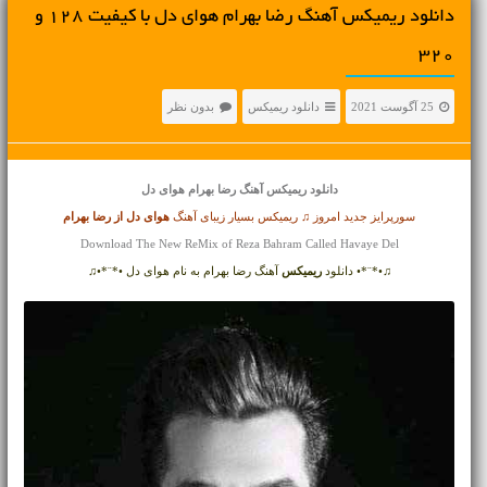
دانلود ریمیکس آهنگ رضا بهرام هوای دل با کیفیت 128 و
320
25 آگوست 2021
دانلود ریمیکس
بدون نظر
دانلود ریمیکس آهنگ
رضا بهرام هوای دل
سورپرایز جدید امروز ♫ ریمیکس بسیار زیبای آهنگ
هوای دل از
رضا بهرام
Download The New ReMix of Reza Bahram Called Havaye Del
♫•*¨*• دانلود
ریمیکس
آهنگ رضا بهرام به نام هوای دل •*¨*•♫