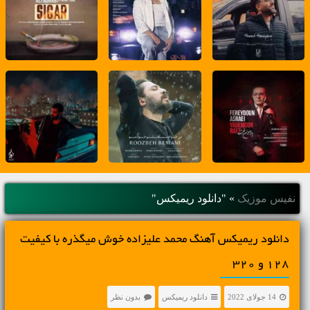
نفیس موزیک
»
"دانلود ریمیکس"
دانلود ریمیکس آهنگ محمد علیزاده خوش میگذره با کیفیت
128 و 320
14 جولای 2022
دانلود ریمیکس
بدون نظر