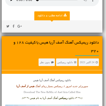
ادامه مطلب + دانلود
دانلود ریمیکس آهنگ آصف آریا هیس با کیفیت 128 و
320
24 اکتبر 2021
دانلود ریمیکس
بدون نظر
دانلود ریمیکس آهنگ
آصف آریا هیس
سورپرایز جدید امروز ♫ ریمیکس بسیار زیبای آهنگ
هیس از
آصف آریا
Download The New ReMix of Asef Aria Called Hiss
♫•*¨*• دانلود
ریمیکس
آهنگ آصف آریا به نام هیس •*¨*•♫