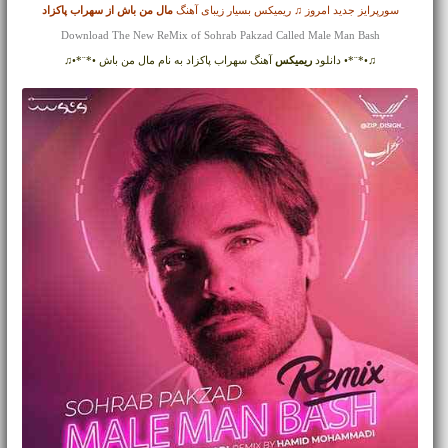
سورپرایز جدید امروز ♫ ریمیکس بسیار زیبای آهنگ
مال من باش از
سهراب پاکزاد
Download The New ReMix of Sohrab Pakzad Called Male Man Bash
♫•*¨*• دانلود
ریمیکس
آهنگ سهراب پاکزاد به نام مال من باش •*¨*•♫