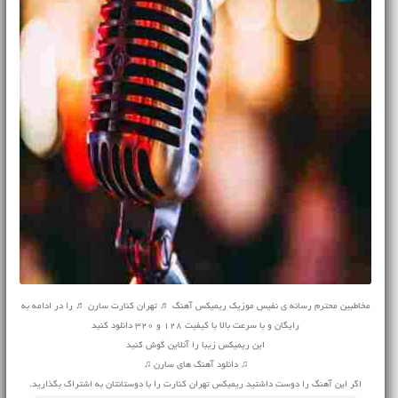
مخاطبین محترم رسانه ی نفیس موزیک ریمیکس آهنگ ♬ تهران کنارت سارن ♬ را در ادامه به
رایگان و با سرعت بالا با کیفیت 128 و 320 دانلود کنید
این ریمیکس زیبا را آنلاین گوش کنید
♫ دانلود آهنگ های سارن ♫
اگر این آهنگ را دوست داشتید ریمیکس تهران کنارت را با دوستانتان به اشتراک بگذارید.