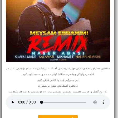
مخاطبین محترم رسانه ی نفیس موزیک ریمیکس آهنگ ♬ ریمیکس شاد میثم ابراهیمی ♬ را در
ادامه به رایگان و با سرعت بالا با کیفیت 128 و 320 دانلود کنید
این ریمیکس زیبا را آنلاین گوش کنید
♫ دانلود آهنگ های میثم ابراهیمی ♫
اگر این آهنگ را دوست داشتید ریمیکس ریمیکس شاد را با دوستانتان به اشتراک بگذارید.