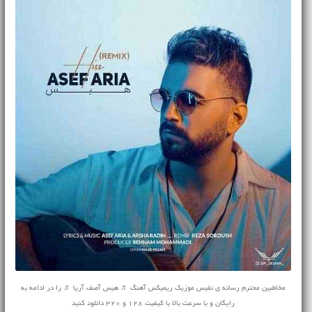
مخاطبین محترم رسانه ی نفیس موزیک ریمیکس آهنگ ♬ هیس آصف آریا ♬ را در ادامه به
رایگان و با سرعت بالا با کیفیت 128 و 320 دانلود کنید