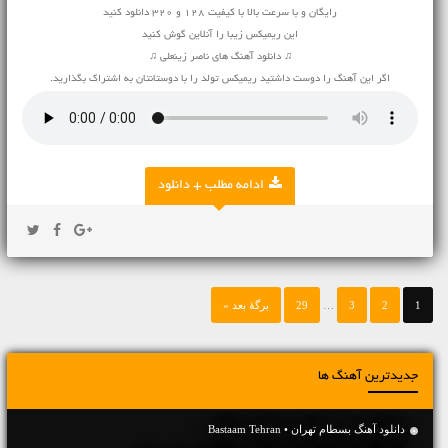
رایگان و با سرعت بالا با کیفیت 128 و 320 دانلود کنید
این ریمیکس زیبا را آنلاین گوش کنید
♫ دانلود آهنگ های ناصر زینعلی ♫
اگر این آهنگ را دوست داشتید ریمیکس تولد را با دوستانتان به اشتراک بگذارید.
ادامه مطلب + دانلود
1
2
3
…
29
برگهٔ بعد »
جدیدترین آهنگ ها
دانلود آهنگ بسطام تهران • Bastaam Tehran