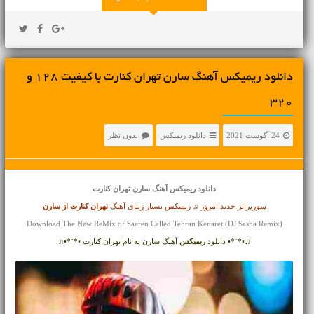
دانلود ریمیکس آهنگ سارن تهران کنارت با کیفیت 128 و
320
24 آگوست 2021
دانلود ریمیکس
بدون نظر
دانلود ریمیکس آهنگ
سارن تهران کنارت
سورپرایز جدید امروز ♫ ریمیکس بسیار زیبای آهنگ
تهران کنارت از
سارن
Download The New ReMix of Saaren Called Tehran Kenaret (DJ Sasha Remix)
♫•*¨*• دانلود
ریمیکس
آهنگ سارن به نام تهران کنارت •*¨*•♫