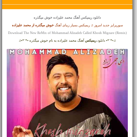
دانلود ریمیکس آهنگ
محمد علیزاده خوش میگذره
سورپرایز جدید امروز ♫ ریمیکس بسیار زیبای آهنگ
خوش میگذره از
محمد علیزاده
Download The New ReMix of Mohammad Alizadeh Called Khosh Migzare (Remix)
♫•*¨*• دانلود
ریمیکس
آهنگ محمد علیزاده به نام خوش میگذره •*¨*•♫