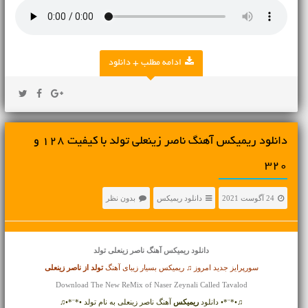
ادامه مطلب + دانلود
دانلود ریمیکس آهنگ ناصر زینعلی تولد با کیفیت 128 و
320
24 آگوست 2021
دانلود ریمیکس
بدون نظر
دانلود ریمیکس آهنگ
ناصر زینعلی تولد
سورپرایز جدید امروز ♫ ریمیکس بسیار زیبای آهنگ
تولد از
ناصر زینعلی
Download The New ReMix of Naser Zeynali Called Tavalod
♫•*¨*• دانلود
ریمیکس
آهنگ ناصر زینعلی به نام تولد •*¨*•♫