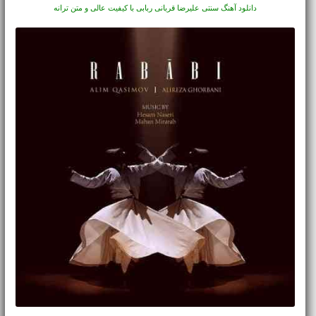
دانلود آهنگ سنتی علیرضا قربانی ربابی با کیفیت عالی و متن ترانه