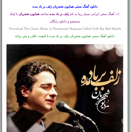
دانلود آهنگ سنتی
همایون شجریان زلف بر باد مده
♬♪ آهنگ سنتی ایرانی بسیار زیبا به نام
زلف بر باد مده
ساخته
همایون شجریان
با لینک
مستقیم و دانلود رایگان
Download The Classic Music of Homayoun Shajarian Called Zollf Bar Bad Madeh
دانلود آهنگ سنتی همایون شجریان زلف بر باد مده با کیفیت عالی و متن ترانه