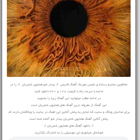
مخاطبین محترم رسانه ی نفیس موزیک
آهنگ قدیمی
♬ بیدار شو همایون شجریان ♬ را در
ادامه با سرعت بالا با کیفیت 128 و 320 دانلود کنید
در ادامه مطلب میتوانید این آهنگ زیبا را بشنوید
این آهنگ از معروف ترین آهنگ های همایون شجریان است
برای صاحبان وبلاگ و سایت که تمایل به پخش آنلاین این اهنگ در سایت یا وبلاگشان دارند کد
پخش آنلاین آهنگ همایون شجریان بیدار شو آماده شده است
♫ دانلود آهنگ های همایون شجریان ♫
خوشحال میشویم این موسیقی را به اشتراک بگذارید.