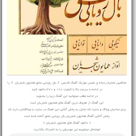
مخاطبین محترم رسانه ی نفیس موزیک
آهنگ قدیمی
♬ بال رویایی عشق همایون شجریان ♬ را
در ادامه با سرعت بالا با کیفیت 128 و 320 دانلود کنید
در ادامه مطلب میتوانید این آهنگ زیبا را بشنوید
این آهنگ از معروف ترین آهنگ های همایون شجریان است
برای صاحبان وبلاگ و سایت که تمایل به پخش آنلاین این اهنگ در سایت یا وبلاگشان دارند کد
پخش آنلاین آهنگ همایون شجریان بال رویایی عشق آماده شده است
♫ دانلود آهنگ های همایون شجریان ♫
خوشحال میشویم این موسیقی را به اشتراک بگذارید.