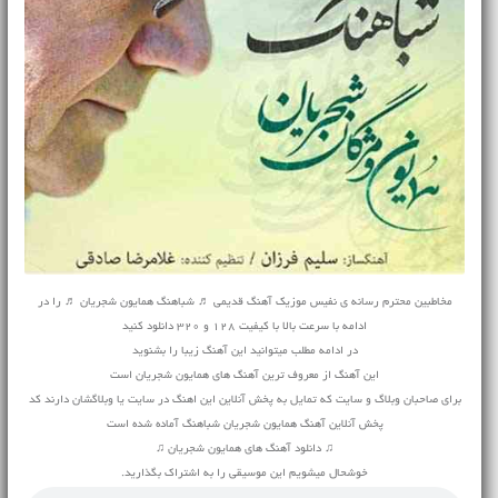
مخاطبین محترم رسانه ی نفیس موزیک
آهنگ قدیمی
♬ شباهنگ همایون شجریان ♬ را در
ادامه با سرعت بالا با کیفیت 128 و 320 دانلود کنید
در ادامه مطلب میتوانید این آهنگ زیبا را بشنوید
این آهنگ از معروف ترین آهنگ های همایون شجریان است
برای صاحبان وبلاگ و سایت که تمایل به پخش آنلاین این اهنگ در سایت یا وبلاگشان دارند کد
پخش آنلاین آهنگ همایون شجریان شباهنگ آماده شده است
♫ دانلود آهنگ های همایون شجریان ♫
خوشحال میشویم این موسیقی را به اشتراک بگذارید.