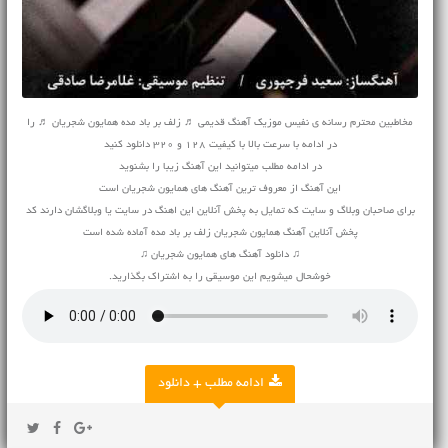
مخاطبین محترم رسانه ی نفیس موزیک
آهنگ قدیمی
♬ زلف بر باد مده همایون شجریان ♬ را
در ادامه با سرعت بالا با کیفیت 128 و 320 دانلود کنید
در ادامه مطلب میتوانید این آهنگ زیبا را بشنوید
این آهنگ از معروف ترین آهنگ های همایون شجریان است
برای صاحبان وبلاگ و سایت که تمایل به پخش آنلاین این اهنگ در سایت یا وبلاگشان دارند کد
پخش آنلاین آهنگ همایون شجریان زلف بر باد مده آماده شده است
♫ دانلود آهنگ های همایون شجریان ♫
خوشحال میشویم این موسیقی را به اشتراک بگذارید.
ادامه مطلب + دانلود