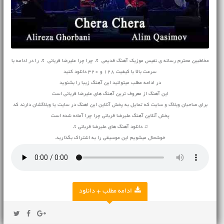
مخاطبین محترم رسانه ی نفیس موزیک
آهنگ قدیمی
♬ چرا چرا علیرضا قربانی ♬ را در ادامه با
سرعت بالا با کیفیت 128 و 320 دانلود کنید
در ادامه مطلب میتوانید این آهنگ زیبا را بشنوید
این آهنگ از معروف ترین آهنگ های علیرضا قربانی است
برای صاحبان وبلاگ و سایت که تمایل به پخش آنلاین این اهنگ در سایت یا وبلاگشان دارند کد
پخش آنلاین آهنگ علیرضا قربانی چرا چرا آماده شده است
♫ دانلود آهنگ های علیرضا قربانی ♫
خوشحال میشویم این موسیقی را به اشتراک بگذارید.
ادامه مطلب + دانلود