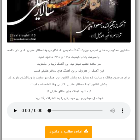
مخاطبین محترم رسانه ی نفیس موزیک
آهنگ قدیمی
♬ نگار بی وفا سالار عقیلی ♬ را در ادامه
با سرعت بالا با کیفیت 128 و 320 دانلود کنید
در ادامه مطلب میتوانید این آهنگ زیبا را بشنوید
این آهنگ از معروف ترین آهنگ های سالار عقیلی است
برای صاحبان وبلاگ و سایت که تمایل به پخش آنلاین این اهنگ در سایت یا وبلاگشان دارند کد
پخش آنلاین آهنگ سالار عقیلی نگار بی وفا آماده شده است
♫ دانلود آهنگ های سالار عقیلی ♫
خوشحال میشویم این موسیقی را به اشتراک بگذارید.
ادامه مطلب + دانلود