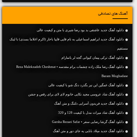
آهنگ های تصادفی
دانلود آهنگ جديد عاشقی بد بود رضا شیری با متن و کیفیت عالی
دانلود آهنگ جديد ابراهیم اسماعیلی به نام قاپی قاپیا باخار (اکرم اغلاما بسدی) با لینک
مستقیم
دانلود آهنگ ترکی پیمان کیوانی گجه لر یاتمارام
دانلود آهنگ رضا ملک زاده چشمات برام مقدسه • Reza Malekzadeh Cheshmat
Baram Moghadase
دانلود آهنگ غمگین این نیز بگذرد دنگ شو با کیفیت عالی
دانلود آهنگ شاد عروسی مجید نکایی خانوم لای لای برای رقص و جشن
دانلود آهنگ جديد فریدون آسرایی دلتنگ و متن آهنگ
دانلود آهنگ شاد میراث مدل با کیفیت 128 و 320
دانلود آهنگ گرشا رضایی سفر • Garsha Rezaei Safar
دانلود آهنگ جديد میلاد بابایی یه جای دور و متن آهنگ