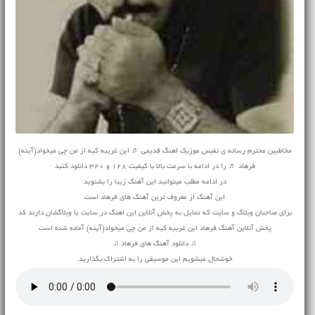
مخاطبین محترم رسانه ی نفیس موزیک اهنگ قدیمی ♬ این غریبه کیه از من چی میخواد(آینه)
فرهاد ♬ را در ادامه با سرعت بالا با کیفیت 128 و 320 دانلود کنید
در ادامه مطلب میتوانید این آهنگ زیبا را بشنوید
این آهنگ از معروف ترین آهنگ های فرهاد است
برای صاحبان وبلاگ و سایت که تمایل به پخش آنلاین این اهنگ در سایت یا وبلاگشان دارند کد
پخش آنلاین آهنگ فرهاد این غریبه کیه از من چی میخواد(آینه) آماده شده است
♫ دانلود آهنگ های فرهاد ♫
خوشحال میشویم این موسیقی را به اشتراک بگذارید.