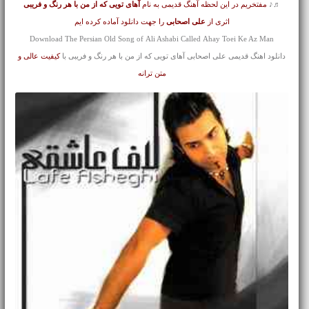
♬♪
مفتخریم در این لحظه آهنگ قدیمی به نام
آهای تویی که از من با هر رنگ و فریبی
اثری از
علی اصحابی
را جهت دانلود آماده کرده ایم
Download The Persian Old Song of Ali Ashabi Called Ahay Toei Ke Az Man
دانلود اهنگ قدیمی علی اصحابی آهای تویی که از من با هر رنگ و فریبی با
کیفیت عالی و
متن ترانه