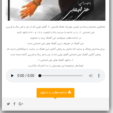
مخاطبین محترم رسانه ی نفیس موزیک اهنگ قدیمی ♬ آهای تویی که از من با هر رنگ و فریبی
علی اصحابی ♬ را در ادامه با سرعت بالا با کیفیت 128 و 320 دانلود کنید
در ادامه مطلب میتوانید این آهنگ زیبا را بشنوید
این آهنگ از معروف ترین آهنگ های علی اصحابی است
برای صاحبان وبلاگ و سایت که تمایل به پخش آنلاین این اهنگ در سایت یا وبلاگشان دارند کد
پخش آنلاین آهنگ علی اصحابی آهای تویی که از من با هر رنگ و فریبی آماده شده است
♫ دانلود آهنگ های علی اصحابی ♫
خوشحال میشویم این موسیقی را به اشتراک بگذارید.
ادامه مطلب + دانلود