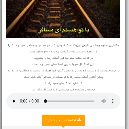
مخاطبین محترم رسانه ی نفیس موزیک اهنگ قدیمی ♬ با تو هستم ای مسافر سعید راد ♬ را
در ادامه با سرعت بالا با کیفیت 128 و 320 دانلود کنید
در ادامه مطلب میتوانید این آهنگ زیبا را بشنوید
این آهنگ از معروف ترین آهنگ های سعید راد است
برای صاحبان وبلاگ و سایت که تمایل به پخش آنلاین این اهنگ در سایت یا وبلاگشان دارند کد
پخش آنلاین آهنگ سعید راد با تو هستم ای مسافر آماده شده است
♫ دانلود آهنگ های سعید راد ♫
خوشحال میشویم این موسیقی را به اشتراک بگذارید.
ادامه مطلب + دانلود