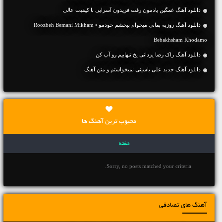
دانلود آهنگ غمگین یادمون رفت فریدون آسرایی با کیفیت عالی
دانلود آهنگ روزبه بمانی میخوام ببخشم خودمو • Roozbeh Bemani Mikham
Bebakhsham Khodamo
دانلود آهنگ راک رضا یزدانی یخ تنهاییم رو آب کن
دانلود آهنگ جديد علی یاسینی نمیخواستم و متن آهنگ
محبوب ترین آهنگ ها
هفته
Sorry, no posts matched your criteria.
آهنگ های تصادفی