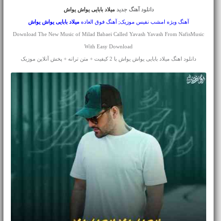
دانلود آهنگ جدید
میلاد بابایی یواش یواش
آهنگ ویژه امشب نفیس موزیک; آهنگ فوق العاده
میلاد بابایی
یواش یواش
Download The New Music of Milad Babaei Called Yavash Yavash From NafisMusic
With Easy Download
دانلود اهنگ میلاد بابایی یواش یواش با 2 کیفیت + متن ترانه + پخش آنلاین موزیک