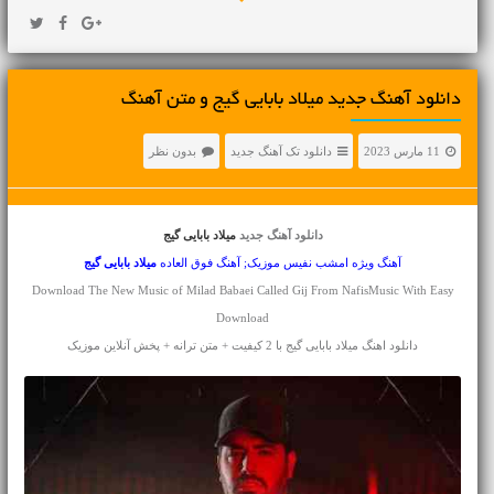
دانلود آهنگ جديد میلاد بابایی گیج و متن آهنگ
11 مارس 2023
دانلود تک آهنگ جدید
بدون نظر
دانلود آهنگ جدید
میلاد بابایی گیج
آهنگ ویژه امشب نفیس موزیک; آهنگ فوق العاده
میلاد بابایی
گیج
Download The New Music of Milad Babaei Called Gij From NafisMusic With Easy
Download
دانلود اهنگ میلاد بابایی گیج با 2 کیفیت + متن ترانه + پخش آنلاین موزیک