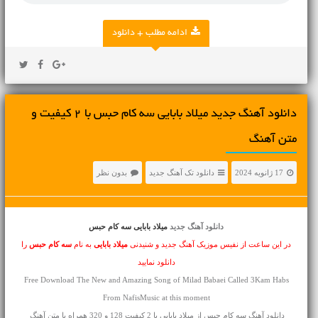
ادامه مطلب + دانلود
دانلود آهنگ جديد میلاد بابایی سه کام حبس با 2 کیفیت و
متن آهنگ
17 ژانویه 2024
دانلود تک آهنگ جدید
بدون نظر
دانلود آهنگ جدید
میلاد بابایی سه کام حبس
در این ساعت از نفیس موزیک آهنگ جدید و شنیدنی
میلاد بابایی
به نام
سه کام حبس
را
دانلود نمایید
Free Download The New and Amazing Song of Milad Babaei Called 3Kam Habs
From NafisMusic at this moment
دانلود آهنگ سه کام حبس از میلاد بابایی با 2 کیفیت 128 و 320 همراه با متن آهنگ