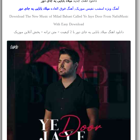
دانلود آهنگ جدید
میلاد بابایی یه جای دور
آهنگ ویژه امشب نفیس موزیک; آهنگ فوق العاده
میلاد بابایی
یه جای دور
Download The New Music of Milad Babaei Called Ye Jaye Door From NafisMusic
With Easy Download
دانلود اهنگ میلاد بابایی یه جای دور با 2 کیفیت + متن ترانه + پخش آنلاین موزیک