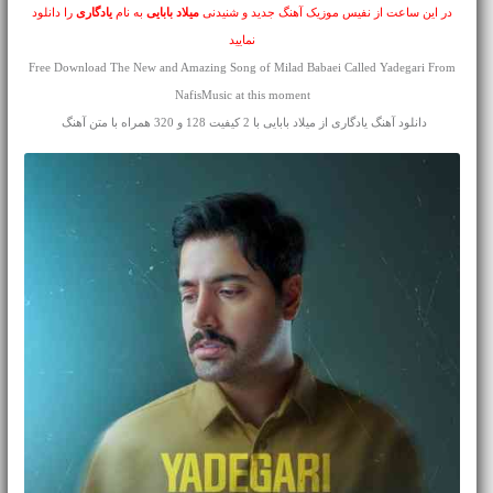
در این ساعت از نفیس موزیک آهنگ جدید و شنیدنی
میلاد بابایی
به نام
یادگاری
را دانلود
نمایید
Free Download The New and Amazing Song of Milad Babaei Called Yadegari From
NafisMusic at this moment
دانلود آهنگ یادگاری از میلاد بابایی با 2 کیفیت 128 و 320 همراه با متن آهنگ