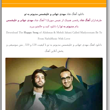
دانلود آهنگ شاد
مهدی جهانی و علیشمس مدیونم به تو
طرفداران
آهنگ شاد
رقصی همینک از نفیس موزیک? آهنگ شاد
مهدی جهانی و علیشمس
بنام
مدیونم به تو
?را دانلود کنید و حالشو ببرید
Download The
Happy Song
of Alishmas & Mehdi Jahani Called Madyoonam Be To
From NafisMusic With Love
دانلود اهنگ مهدی جهانی و علیشمس مدیونم به تو با کیفیت 128 و 320 , متن موسیقی و
پخش آنلاین آهنگ