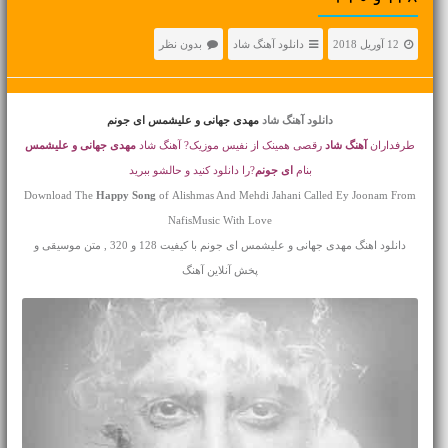
12 آوریل 2018
دانلود آهنگ شاد
بدون نظر
دانلود آهنگ شاد
مهدی جهانی و علیشمس ای جونم
طرفداران
آهنگ شاد
رقصی همینک از نفیس موزیک? آهنگ شاد
مهدی جهانی و علیشمس
بنام
ای جونم
?را دانلود کنید و حالشو ببرید
Download The
Happy Song
of Alishmas And Mehdi Jahani Called Ey Joonam From
NafisMusic With Love
دانلود اهنگ مهدی جهانی و علیشمس ای جونم با کیفیت 128 و 320 , متن موسیقی و
پخش آنلاین آهنگ