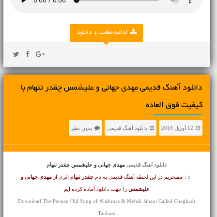
ادامه مطلب + دانلود
دانلود آهنگ قدیمی مهدی جهانی و علیشمس چقدر تنهام با
کیفیت فوق العاده
12 آوریل 2018
دانلود آهنگ قدیمی
بدون نظر
دانلود آهنگ قدیمی
مهدی جهانی و علیشمس چقدر تنهام
♬♪
مفتخریم در این لحظه آهنگ قدیمی به نام
چقدر تنهام
اثری از
مهدی جهانی و
علیشمس
را جهت دانلود آماده کرده ایم
Download The Persian Old Song of Alishmas & Mehdi Jahani Called Cheghadr
Tanham