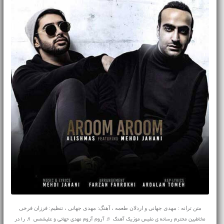
متن ترانه : مهدی جهانی و اردلان طعمه ، آهنگ: مهدی جهانی ، تنظیم: فرزان فرخی
مخاطبین محترم رسانه ی نفیس موزیک آهنگ ♬ آروم آروم مهدی جهانی و علیشمس ♬ را در