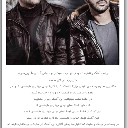
رانه ، آهنگ و تنظیم : مهدی جهانی – میکس و مسترینگ : رضا پوررضوی
متن رپ : اردلان طعمه
مخاطبین محترم رسانه ی نفیس موزیک آهنگ ♬ یادگاریا مهدی جهانی و علیشمس ♬ را در
ادامه با سرعت بالا با کیفیت 128 و 320 دانلود کنید
در ادامه مطلب میتوانید این آهنگ زیبا را بشنوید
♫ دانلود آهنگ های مهدی جهانی و علیشمس ♫
این آهنگ از قشنگ ترین آهنگ های مهدی جهانی و علیشمس است
متن آهنگ مهدی جهانی و علیشمس یادگاریا هم در ادامه است
برای صاحبان وبلاگ و سایت که تمایل به پخش آنلاین این آهنگ در سایت یا وبلاگشان دارند کد