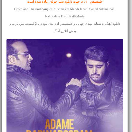
علیشمس
♩♪♬ جهت دانلود شما خوبان آماده شده است
Download The
Sad Song
of Alishmas Ft Mehdi Jahani Called Adame Badi
Naboodam From NafisMusic
دانلود آهنگ عاشقانه مهدی جهانی و علیشمس آدم بدی نبودم با 2 کیفیت, متن ترانه و
پخش آنلاین آهنگ