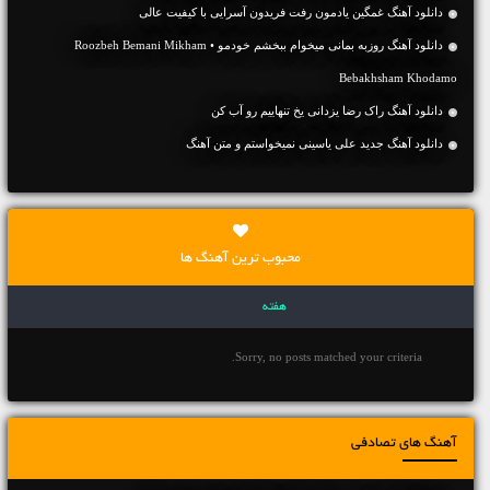
دانلود آهنگ غمگین یادمون رفت فریدون آسرایی با کیفیت عالی
دانلود آهنگ روزبه بمانی میخوام ببخشم خودمو • Roozbeh Bemani Mikham
Bebakhsham Khodamo
دانلود آهنگ راک رضا یزدانی یخ تنهاییم رو آب کن
دانلود آهنگ جديد علی یاسینی نمیخواستم و متن آهنگ
محبوب ترین آهنگ ها
هفته
Sorry, no posts matched your criteria.
آهنگ های تصادفی