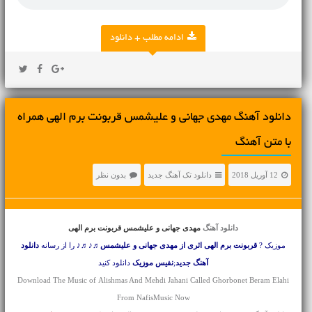
ادامه مطلب + دانلود
دانلود آهنگ مهدی جهانی و علیشمس قربونت برم الهی همراه
با متن آهنگ
12 آوریل 2018
دانلود تک آهنگ جدید
بدون نظر
دانلود آهنگ
مهدی جهانی و علیشمس قربونت برم الهی
موزیک ?
قربونت برم الهی اثری از مهدی جهانی و علیشمس
♬♪♬♪ را از رسانه
دانلود
آهنگ جدید
;
نفیس موزیک
دانلود کنید
Download The Music of Alishmas And Mehdi Jahani Called Ghorbonet Beram Elahi
From NafisMusic Now