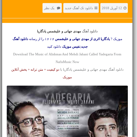
12 آوریل 2018
دانلود تک آهنگ جدید
یک نظر
دانلود آهنگ
مهدی جهانی و علیشمس یادگاریا
موزیک ?
یادگاریا اثری از مهدی جهانی و علیشمس
♬♪♬♪ را از رسانه
دانلود آهنگ
جدید
;
نفیس موزیک
دانلود کنید
Download The Music of Alishmas And Mehdi Jahani Called Yadegaria From
NafisMusic Now
دانلود آهنگ مهدی جهانی و علیشمس یادگاریا با
دو کیفیت + متن ترانه + پخش آنلاین
موزیک