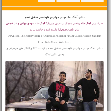
دانلود آهنگ شاد
مهدی جهانی و علیشمس عاشق شدم
طرفداران
آهنگ شاد
رقصی همینک از نفیس موزیک? آهنگ شاد
مهدی جهانی و علیشمس
بنام
عاشق شدم
?را دانلود کنید و حالشو ببرید
Download The
Happy Song
of Alishmas Ft Mehdi Jahani Called Ashegh Shodam
From NafisMusic With Love
دانلود اهنگ مهدی جهانی و علیشمس عاشق شدم با کیفیت 128 و 320 , متن موسیقی و
پخش آنلاین آهنگ