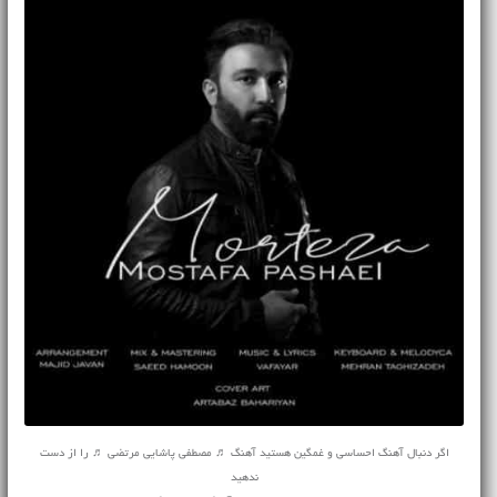
اگر دنبال آهنگ احساسی و غمگین هستید آهنگ ♬ مصطفی پاشایی مرتضی ♬ را از دست
ندهید