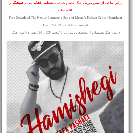
در این ساعت از نفیس موزیک آهنگ جدید و شنیدنی
مصطفی پاشایی
به نام
همیشگی
را
دانلود نمایید
Free Download The New and Amazing Song of Mostafa Pashaei Called Hamishegi
From NafisMusic at this moment
دانلود آهنگ همیشگی از مصطفی پاشایی با 2 کیفیت 128 و 320 همراه با متن آهنگ