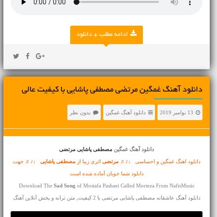
ادامه مطلب + دانلود
دانلود آهنگ غمگین مرتضی مصطفی پاشایی با کیفیت عالی
13 نوامبر 2019
دانلود آهنگ غمگین
بدون نظر
دانلود آهنگ غمگین
مصطفی پاشایی مرتضی
دانلود اهنگ غمگین و احساسی ♩♪♬
مرتضی
اثری زیبا از
مصطفی پاشایی
♩♪♬ جهت
دانلود شما خوبان آماده شده است
Download The
Sad Song
of Mostafa Pashaei Called Morteza From NafisMusic
دانلود آهنگ عاشقانه مصطفی پاشایی مرتضی با 2 کیفیت, متن ترانه و پخش آنلاین آهنگ