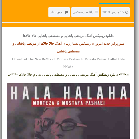
15 مارس 2019
دانلود ریمیکس
بدون نظر
دانلود ریمیکس آهنگ
مرتضی پاشایی و مصطفی پاشایی حالا حالاها
سورپرایز جدید امروز ♫ ریمیکس بسیار زیبای آهنگ
حالا حالاها از
مرتضی پاشایی و
مصطفی پاشایی
Download The New ReMix of Morteza Pashaei Ft Mostafa Pashaei Called Hala
Halaha
♫•*¨*• دانلود
ریمیکس
آهنگ مرتضی پاشایی و مصطفی پاشایی به نام حالا حالاها •*¨*•♫