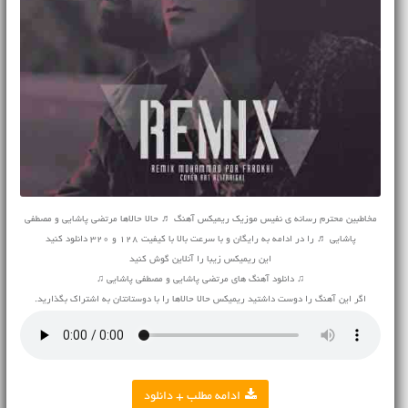
مخاطبین محترم رسانه ی نفیس موزیک ریمیکس آهنگ ♬ حالا حالاها مرتضی پاشایی و مصطفی
پاشایی ♬ را در ادامه به رایگان و با سرعت بالا با کیفیت 128 و 320 دانلود کنید
این ریمیکس زیبا را آنلاین گوش کنید
♫ دانلود آهنگ های مرتضی پاشایی و مصطفی پاشایی ♫
اگر این آهنگ را دوست داشتید ریمیکس حالا حالاها را با دوستانتان به اشتراک بگذارید.
ادامه مطلب + دانلود