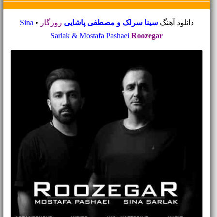
دانلود آهنگ
سینا سرلک و مصطفی پاشایی
روزگار
•
Sina
Sarlak & Mostafa Pashaei
Roozegar