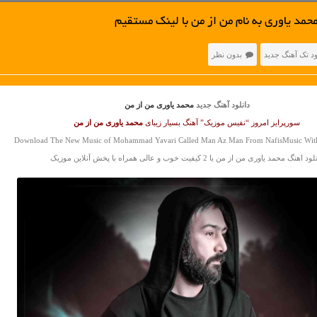
حمد یاوری به نام من از من با لینک مستقیم
ود تک آهنگ جدید
بدون نظر
دانلود آهنگ جدید
محمد یاوری من از من
سورپرایز امروز “نفیس موزیک” آهنگ بسیار زیبای
محمد یاوری
من از من
Download The New Music of Mohammad Yavari Called Man Az Man From NafisMusic With
د اهنگ محمد یاوری من از من با 2 کیفیت خوب و عالی همراه با پخش آنلاین موزیک