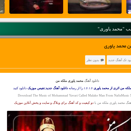
 "محمد یاوری"
ن محمد یاوری
لود تک آهنگ جدید
بدون نظر
دانلود آهنگ
محمد یاوری ملکه من
لکه من اثری از محمد یاوری
♬♪♬♪ را از رسانه
دانلود آهنگ جدید
;
نفیس موزیک
دانلود کنید
Download The Music of Mohammad Yavari Called Malake Man From NafisMusic
آهنگ محمد یاوری ملکه من با
دو کیفیت و کد آهنگ برای وبلاگ و سایت و پخش آنلاین موزیک