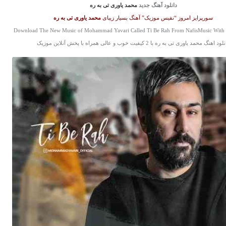
دانلود آهنگ جدید
محمد یاوری تی به ره
سورپرایز امروز “نفیس موزیک” آهنگ بسیار زیبای
محمد یاوری
تی به ره
Download The New Music of Mohammad Yavari Called Ti Be Rah From NafisMusic With 
ود اهنگ محمد یاوری تی به ره با 2 کیفیت خوب و عالی همراه با پخش آنلاین موزیک