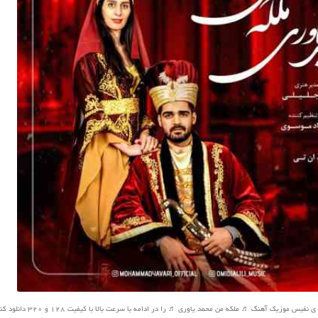
یس موزیک آهنگ ♬ ملکه من محمد یاوری ♬ را در ادامه با سرعت بالا با کیفیت 128 و 320 دانلود کنید