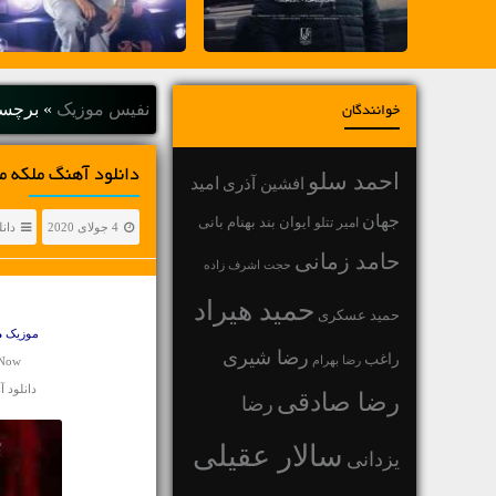
نفیس موزیک
»
برچسب
خوانندگان
دانلود آهنگ ملکه م
احمد سلو
افشین آذری
امید
جهان
بهنام بانی
امیر تتلو
ایوان بند
4 جولای 2020
دان
حامد زمانی
حجت اشرف زاده
حمید هیراد
حمید عسکری
موزیک
م
رضا شیری
راغب
رضا بهرام
 Now
دانلود 
رضا صادقی
رضا
سالار عقیلی
یزدانی