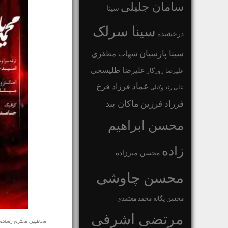
سامان جلیلی
سینا
سینا سرلک
درخشنده
سینا پارسیان
شهاب مظفری
علیرضا طلیسچی
علیرضا روزگار
عماد
فرزاد فرخ
علی زند وکیلی
ماکان بند
فرزاد فرزین
محسن ابراهیم
زاده
محسن میرزاده
محسن چاوشی
محسن یگانه
محمد معتمدی
مرتضی اشرفی
مخاطبین محترم رسانه ی نف