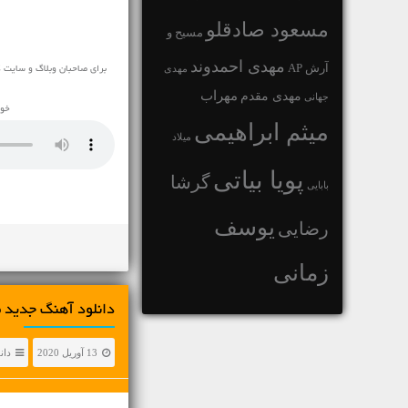
مسعود صادقلو
مسیح و
مهدی احمدوند
آرش AP
مهدی
برای صاحبان وبلاگ و سایت ک
مهراب
مهدی مقدم
جهانی
خوش
میثم ابراهیمی
میلاد
پویا بیاتی
گرشا
بابایی
یوسف
رضایی
زمانی
دانلود آهنگ جديد م
13 آوریل 2020
دان