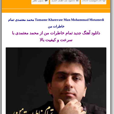
28 آگوست 2020
دانلود تک آهنگ جدید
بدون نظر
Tamame Khaterate Man Mohammad Motamedi محمد معتمدی تمام
خاطرات من
دانلود آهنگ جدید
تمام خاطرات من از محمد معتمدی با
سرعت و کیفیت بالا