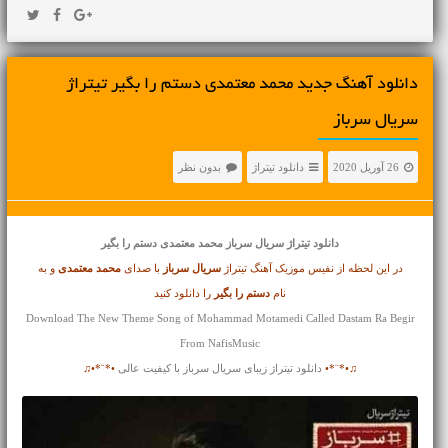
دانلود آهنگ جدید محمد معتمدی دستم را بگیر تیتراژ
سریال سرباز
26 آوریل 2020
دانلود تیتراژ
بدون نظر
دانلود تیتراژ
سریال سرباز محمد معتمدی دستم را بگیر
در این لحظه از نفیس موزیک آهنگ تیتراژ
سریال سرباز
با صدای
محمد معتمدی
و به
نام
دستم را بگیر
را دانلود کنید
Download The New Theme Song of Mohammad Motamedi Called Dastam Ra Begir
From NafisMusic
♫•*¨*•
دانلود تیتراژ زیبای سریال سرباز با کیفیت عالی
•*¨*•♫