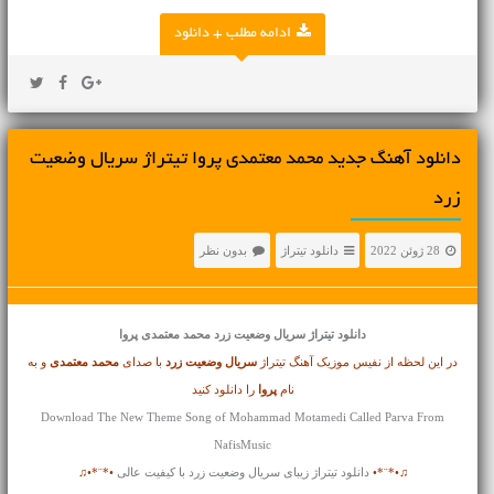
ادامه مطلب + دانلود
دانلود آهنگ جدید محمد معتمدی پروا تیتراژ سریال وضعیت
زرد
28 ژوئن 2022
دانلود تیتراژ
بدون نظر
دانلود تیتراژ
سریال وضعیت زرد محمد معتمدی پروا
در این لحظه از نفیس موزیک آهنگ تیتراژ
سریال وضعیت زرد
با صدای
محمد معتمدی
و به
نام
پروا
را دانلود کنید
Download The New Theme Song of Mohammad Motamedi Called Parva From
NafisMusic
♫•*¨*•
دانلود تیتراژ زیبای سریال وضعیت زرد با کیفیت عالی
•*¨*•♫