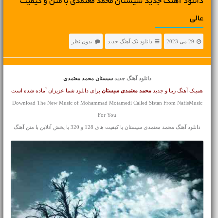
دانلود آهنگ جديد سیستان محمد معتمدی با متن و کیفیت
عالی
29 می 2023
دانلود تک آهنگ جدید
بدون نظر
دانلود آهنگ جدید
سیستان محمد معتمدی
همینک آهنگ زیبا و جدید
محمد معتمدی
سیستان
برای دانلود شما عزیزان آماده شده است
Download The New Music of Mohammad Motamedi Called Sistan From NafisMusic
For You
دانلود آهنگ محمد معتمدی سیستان با کیفیت های 128 و 320 با پخش آنلاین با متن آهنگ