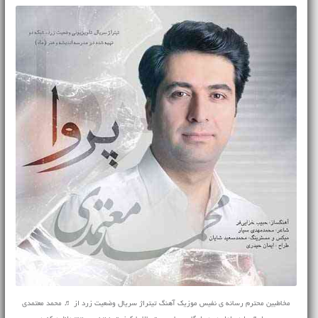
مخاطبین محترم رسانه ی نفیس موزیک آهنگ تیتراژ سریال وضعیت زرد از ♬ محمد معتمدی