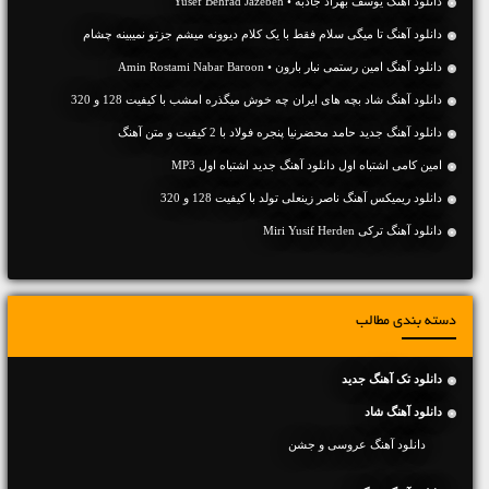
دانلود آهنگ یوسف بهراد جاذبه • Yusef Behrad Jazebeh
دانلود آهنگ تا میگی سلام فقط با یک کلام دیوونه میشم جزتو نمیبینه چشام
دانلود آهنگ امین رستمی نبار بارون • Amin Rostami Nabar Baroon
دانلود آهنگ شاد بچه های ایران چه خوش میگذره امشب با کیفیت 128 و 320
دانلود آهنگ جديد حامد محضرنیا پنجره فولاد با 2 کیفیت و متن آهنگ
امین کامی اشتباه اول دانلود آهنگ جدید اشتباه اول MP3
دانلود ریمیکس آهنگ ناصر زینعلی تولد با کیفیت 128 و 320
دانلود آهنگ ترکی Miri Yusif Herden
دسته بندی مطالب
دانلود تک آهنگ جدید
دانلود آهنگ شاد
دانلود آهنگ عروسی و جشن