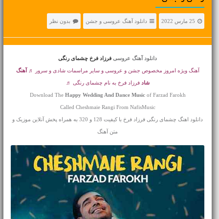
25 مارس 2022
دانلود آهنگ عروسی و جشن
بدون نظر
دانلود آهنگ عروسی
فرزاد فرخ چشمای رنگی
آهنگ ویژه امروز مخصوص جشن و عروسی و سایر مراسمات شادی و سرور ♬
آهنگ
شاد
فرزاد فرخ به نام چشمای رنگی ♬
Download The
Happy Wedding And Dance Music
of Farzad Farokh
Called Cheshmaie Rangi From NafisMusic
دانلود اهنگ چشمای رنگی فرزاد فرخ با کیفیت 128 و 320 به همراه پخش آنلاین موزیک و
متن آهنگ