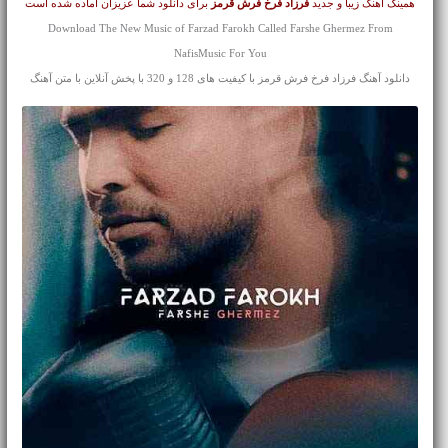
همینک آهنگ زیبا و جدید
فرزاد فرخ
فرش قرمز
برای دانلود شما عزیزان آماده شده است
Download The New Music of Farzad Farokh Called Farshe Ghermez From
NafisMusic For You
دانلود آهنگ فرزاد فرخ فرش قرمز با کیفیت های 128 و 320 با پخش آنلاین با متن آهنگ