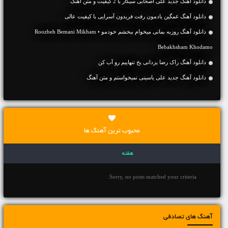
دانلود آهنگ جديد علی اصحابی سیگار با 2 کیفیت و متن آهنگ
دانلود آهنگ غمگین یادمون رفت فریدون آسرایی با کیفیت عالی
دانلود آهنگ روزبه بمانی میخوام ببخشم خودمو • Roozbeh Bemani Mikham
Bebakhsham Khodamo
دانلود آهنگ راک رضا یزدانی یخ تنهاییم رو آب کن
دانلود آهنگ جديد علی یاسینی نمیخواستم و متن آهنگ
محبوب ترین آهنگ ها
هفته
Sorry, no posts matched your criteria.
آهنگ های تصادفی