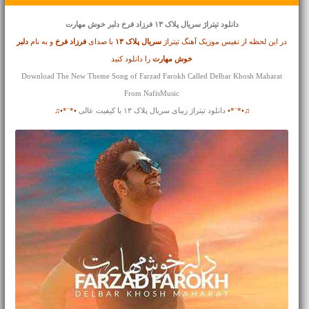
دانلود تیتراژ
سریال پلاک ۱۳ فرزاد فرخ دلبر خوش مهارت
در این لحظه از نفیس موزیک آهنگ تیتراژ
سریال پلاک ۱۳
با صدای
فرزاد فرخ
و به نام
دلبر
خوش مهارت
را دانلود کنید
Download The New Theme Song of Farzad Farokh Called Delbar Khosh Maharat
From NafisMusic
♫•*¨*•
دانلود تیتراژ زیبای سریال پلاک ۱۳ با کیفیت عالی
•*¨*•♫