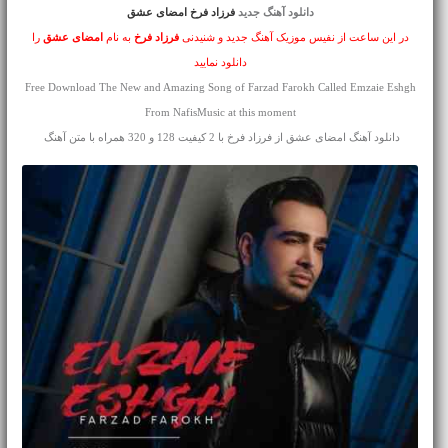
دانلود آهنگ جدید
فرزاد فرخ امضای عشق
در این ساعت از نفیس موزیک آهنگ جدید و شنیدنی
فرزاد فرخ
به نام
امضای عشق
را
دانلود نمایید
Free Download The New and Amazing Song of Farzad Farokh Called Emzaie Eshgh
From NafisMusic at this moment
دانلود آهنگ امضای عشق از فرزاد فرخ با 2 کیفیت 128 و 320 همراه با متن آهنگ