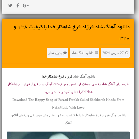
دانلود آهنگ شاد فرزاد فرخ شاهکار خدا با کیفیت 128 و
320
27 مارس 2024
دانلود آهنگ شاد
بدون نظر
دانلود آهنگ شاد
فرزاد فرخ شاهکار خدا
طرفداران
آهنگ شاد
رقصی همینک از نفیس موزیک???? آهنگ شاد
فرزاد فرخ
بنام
شاهکار
خدا
????را دانلود کنید و حالشو ببرید
Download The
Happy Song
of Farzad Farokh Called Shahkareh Khoda From
NafisMusic With Love
دانلود اهنگ فرزاد فرخ شاهکار خدا با کیفیت 128 و 320 , متن موسیقی و پخش آنلاین
آهنگ