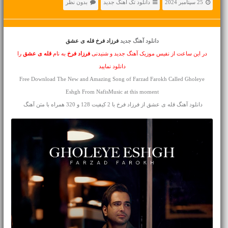
25 سپتامبر 2024
دانلود تک آهنگ جدید
بدون نظر
دانلود آهنگ جدید
فرزاد فرخ قله ی عشق
در این ساعت از نفیس موزیک آهنگ جدید و شنیدنی
فرزاد فرخ
به نام
قله ی عشق
را
دانلود نمایید
Free Download The New and Amazing Song of Farzad Farokh Called Gholeye
Eshgh From NafisMusic at this moment
دانلود آهنگ قله ی عشق از فرزاد فرخ با 2 کیفیت 128 و 320 همراه با متن آهنگ