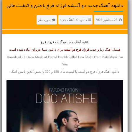
دانلود آهنگ جديد دو آتیشه فرزاد فرخ با متن و کیفیت عالی
25 سپتامبر 2023
دانلود تک آهنگ جدید
بدون نظر
دانلود آهنگ جدید
دو آتیشه فرزاد فرخ
همینک آهنگ زیبا و جدید
فرزاد فرخ
دو آتیشه
برای دانلود شما عزیزان آماده شده است
Download The New Music of Farzad Farokh Called Doo Atishe From NafisMusic For
You
دانلود آهنگ فرزاد فرخ دو آتیشه با کیفیت های 128 و 320 با پخش آنلاین با متن آهنگ