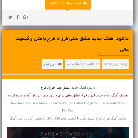
ادامه مطلب + دانلود
دانلود آهنگ جديد عشق یعنی فرزاد فرخ با متن و کیفیت
عالی
13 ژوئن 2023
دانلود تک آهنگ جدید
بدون نظر
دانلود آهنگ جدید
عشق یعنی فرزاد فرخ
همینک آهنگ زیبا و جدید
فرزاد فرخ
عشق یعنی
برای دانلود شما عزیزان آماده شده است
Download The New Music of Farzad Farokh Called Eshgh Yani From NafisMusic
For You
دانلود آهنگ فرزاد فرخ عشق یعنی با کیفیت های 128 و 320 با پخش آنلاین با متن آهنگ