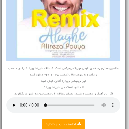
مخاطبین محترم رسانه ی نفیس موزیک ریمیکس آهنگ ♬ علاقه علیرضا پویا ♬ را در ادامه به
رایگان و با سرعت بالا با کیفیت 128 و 320 دانلود کنید
این ریمیکس زیبا را آنلاین گوش کنید
♫ دانلود آهنگ های علیرضا پویا ♫
اگر این آهنگ را دوست داشتید ریمیکس علاقه را با دوستانتان به اشتراک بگذارید.
ادامه مطلب + دانلود