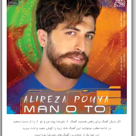
اگر دنبال آهنگ برای رقص هستید آهنگ ♬ علیرضا پویا من و تو ♬ را از دست ندهید
در ادامه مطلب میتوانید این آهنگ شاد زیبا را گوش دهید و لذت ببرید
این موزیک از شادترین آهنگ های علیرضا پویا است