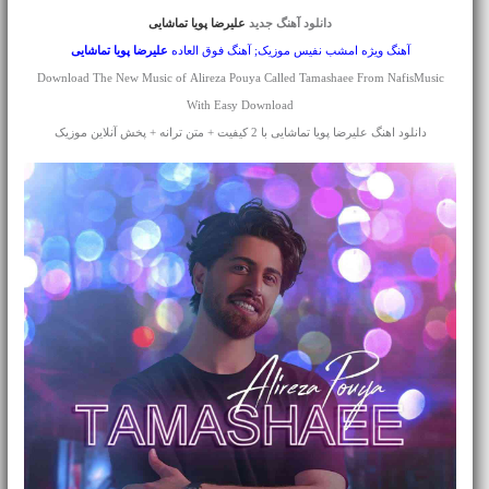
دانلود آهنگ جدید
علیرضا پویا تماشایی
آهنگ ویژه امشب نفیس موزیک; آهنگ فوق العاده
علیرضا پویا
تماشایی
Download The New Music of Alireza Pouya Called Tamashaee From NafisMusic
With Easy Download
دانلود اهنگ علیرضا پویا تماشایی با 2 کیفیت + متن ترانه + پخش آنلاین موزیک