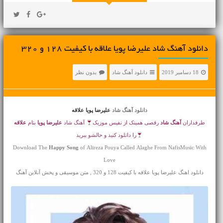
دانلود آهنگ شاد علیرضا پویا علاقه با کیفیت 128 و 320
18 دسامبر 2019
دانلود آهنگ شاد
بدون نظر
دانلود آهنگ شاد
علیرضا پویا علاقه
طرفداران
آهنگ شاد
رقصی همینک از نفیس موزیک
آهنگ شاد
علیرضا پویا
بنام
علاقه
را دانلود کنید و حالشو ببرید
Download The
Happy Song
of Alireza Pouya Called Alaghe From NafisMusic With
Love
دانلود اهنگ علیرضا پویا علاقه با کیفیت 128 و 320 , متن موسیقی و پخش آنلاین آهنگ