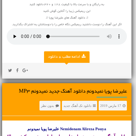
به رایگان و با سرعت بالا با کیفیت 128 و 320 دانلود کنید
این ریمیکس زیبا را آنلاین گوش کنید
♫ دانلود آهنگ های علیرضا پویا ♫
اگر این آهنگ را دوست داشتید ریمیکس نگاه خاص را با دوستانتان به اشتراک بگذارید.
ادامه مطلب + دانلود
علیرضا پویا نمیدونم دانلود آهنگ جدید نمیدونم MP3
17 مارس 2019
دانلود تک آهنگ جدید
بدون نظر
Nemidonam Alireza Pouya علیرضا پویا نمیدونم