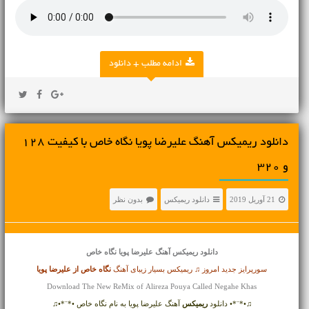
ادامه مطلب + دانلود
دانلود ریمیکس آهنگ علیرضا پویا نگاه خاص با کیفیت 128
و 320
21 آوریل 2019
دانلود ریمیکس
بدون نظر
دانلود ریمیکس آهنگ
علیرضا پویا نگاه خاص
سورپرایز جدید امروز ♫ ریمیکس بسیار زیبای آهنگ
نگاه خاص از
علیرضا پویا
Download The New ReMix of Alireza Pouya Called Negahe Khas
♫•*¨*• دانلود
ریمیکس
آهنگ علیرضا پویا به نام نگاه خاص •*¨*•♫