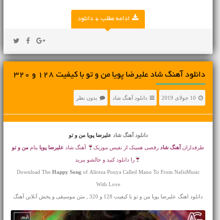
ادامه مطلب + دانلود
دانلود آهنگ شاد علیرضا پویا من و تو با کیفیت 128 و 320
10 جولای 2019
دانلود آهنگ شاد
بدون نظر
دانلود آهنگ شاد
علیرضا پویا من و تو
طرفداران
آهنگ شاد
رقصی همینک از نفیس موزیک
آهنگ شاد
علیرضا پویا
بنام
من و تو
را دانلود کنید و حالشو ببرید
Download The
Happy Song
of Alireza Pouya Called Mano To From NafisMusic
With Love
دانلود اهنگ علیرضا پویا من و تو با کیفیت 128 و 320 , متن موسیقی و پخش آنلاین آهنگ