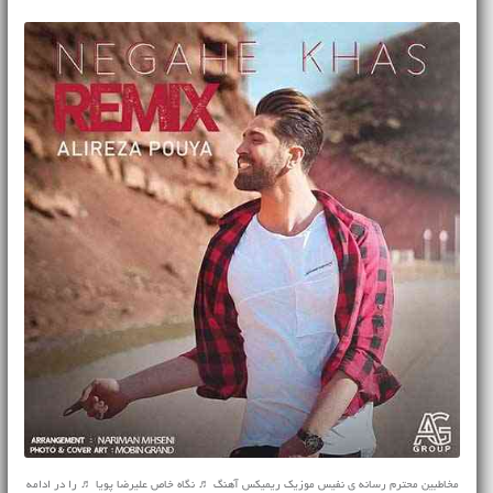
مخاطبین محترم رسانه ی نفیس موزیک ریمیکس آهنگ ♬ نگاه خاص علیرضا پویا ♬ را در ادامه