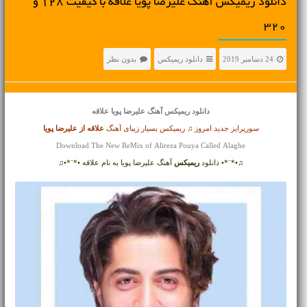
دانلود ریمیکس آهنگ علیرضا پویا علاقه با کیفیت 128 و
320
24 دسامبر 2019
دانلود ریمیکس
بدون نظر
دانلود ریمیکس آهنگ
علیرضا پویا علاقه
سورپرایز جدید امروز ♫ ریمیکس بسیار زیبای آهنگ
علاقه از
علیرضا پویا
Download The New ReMix of Alireza Pouya Called Alaghe
♫•*¨*• دانلود
ریمیکس
آهنگ علیرضا پویا به نام علاقه •*¨*•♫