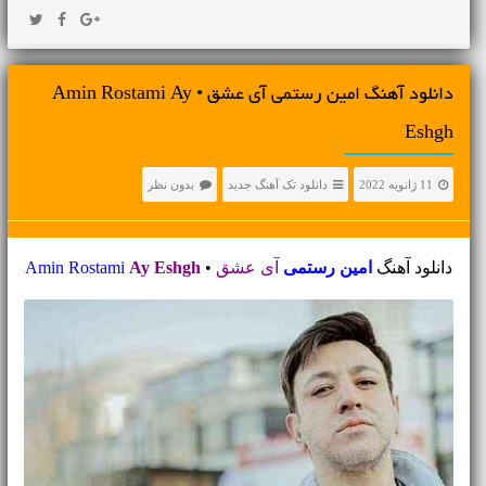
دانلود آهنگ امین رستمی آی عشق • Amin Rostami Ay
Eshgh
11 ژانویه 2022
دانلود تک آهنگ جدید
بدون نظر
دانلود آهنگ
امین رستمی
آی عشق
•
Ay Eshgh
Amin Rostami