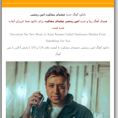
دانلود آهنگ جدید
چشمای مشکیت امین رستمی
همینک آهنگ زیبا و جدید
امین رستمی
چشمای مشکیت
برای دانلود شما عزیزان آماده
شده است
Download The New Music of Amin Rostami Called Cheshmaye Meshkit From
NafisMusic For You
دانلود آهنگ امین رستمی چشمای مشکیت با کیفیت های 128 و 320 با پخش آنلاین با متن
آهنگ