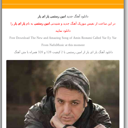
دانلود آهنگ جدید
امین رستمی یار ای یار
در این ساعت از نفیس موزیک آهنگ جدید و شنیدنی
امین رستمی
به نام
یار ای یار
را
دانلود نمایید
Free Download The New and Amazing Song of Amin Rostami Called Yar Ey Yar
From NafisMusic at this moment
دانلود آهنگ یار ای یار از امین رستمی با 2 کیفیت 128 و 320 همراه با متن آهنگ