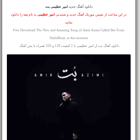
دانلود آهنگ جدید
امیر عظیمی بت
در این ساعت از نفیس موزیک آهنگ جدید و شنیدنی
امیر عظیمی
به نام
بت
را دانلود
نمایید
Free Download The New and Amazing Song of Amir Azimi Called Bot From
NafisMusic at this moment
دانلود آهنگ بت از امیر عظیمی با 2 کیفیت 128 و 320 همراه با متن آهنگ