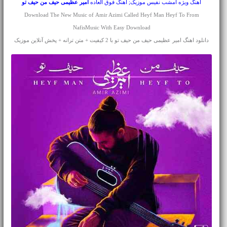
آهنگ ویژه امشب نفیس موزیک; آهنگ فوق العاده
امیر عظیمی
حیف من حیف تو
Download The New Music of Amir Azimi Called Heyf Man Heyf To From
NafisMusic With Easy Download
دانلود اهنگ امیر عظیمی حیف من حیف تو با 2 کیفیت + متن ترانه + پخش آنلاین موزیک