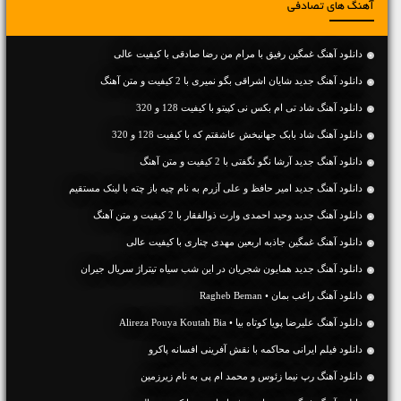
آهنگ های تصادفی
دانلود آهنگ غمگین رفیق با مرام من رضا صادقی با کیفیت عالی
دانلود آهنگ جديد شایان اشراقی بگو نمیری با 2 کیفیت و متن آهنگ
دانلود آهنگ شاد تی ام بکس نی کپیتو با کیفیت 128 و 320
دانلود آهنگ شاد بابک جهانبخش عاشقتم که با کیفیت 128 و 320
دانلود آهنگ جديد آرشا نگو نگفتی با 2 کیفیت و متن آهنگ
دانلود آهنگ جديد امیر حافظ و علی آزرم به نام چیه باز چته با لینک مستقیم
دانلود آهنگ جديد وحید احمدی وارث ذوالفقار با 2 کیفیت و متن آهنگ
دانلود آهنگ غمگین جاذبه اربعین مهدی چناری با کیفیت عالی
دانلود آهنگ جدید همایون شجریان در این شب سیاه تیتراژ سریال جیران
دانلود آهنگ راغب بمان • Ragheb Beman
دانلود آهنگ علیرضا پویا کوتاه بیا • Alireza Pouya Koutah Bia
دانلود فیلم ایرانی محاکمه با نقش آفرینی افسانه پاکرو
دانلود آهنگ رپ نیما زئوس و محمد ام پی به نام زیرزمین