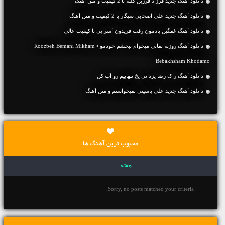
دانلود آهنگ جديد فرزاد فرزین کلبه با 2 کیفیت و متن آهنگ
دانلود آهنگ جديد علی اصحابی سیگار با 2 کیفیت و متن آهنگ
دانلود آهنگ غمگین یادمون رفت فریدون آسرایی با کیفیت عالی
دانلود آهنگ روزبه بمانی میخوام ببخشم خودمو • Roozbeh Bemani Mikham
Bebakhsham Khodamo
دانلود آهنگ راک رضا یزدانی یخ تنهاییم رو آب کن
دانلود آهنگ جديد علی یاسینی نمیخواستم و متن آهنگ
محبوب ترین آهنگ ها
هفته
Sorry, no posts matched your criteria.