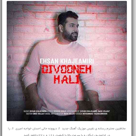
مخاطبین محترم رسانه ی نفیس موزیک آهنگ جدید ♬ دیوونه حالی احسان خواجه امیری ♬ را
در ادامه به رایگان و با سرعت بالا با کیفیت 128 و 320 دانلود کنید