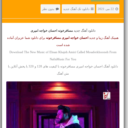
22 می 2021
دانلود تک آهنگ جدید
بدون نظر
دانلود آهنگ جدید
مسافرخونه احسان خواجه امیری
همینک آهنگ زیبا و جدید
احسان خواجه امیری
مسافرخونه
برای دانلود شما عزیزان آماده
شده است
Download The New Music of Ehsan Khajeh Amiri Called Mosaferkhooneh From
NafisMusic For You
دانلود آهنگ احسان خواجه امیری مسافرخونه با کیفیت های 128 و 320 با پخش آنلاین با
متن آهنگ