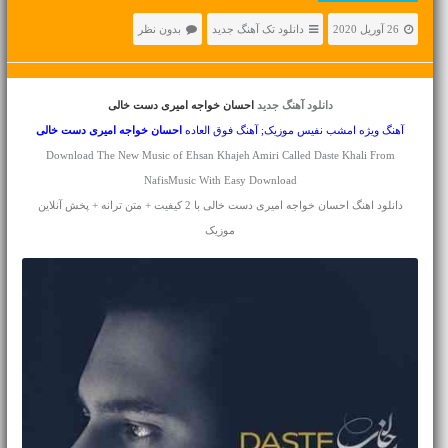
26 آوریل 2020
دانلود تک آهنگ جدید
بدون نظر
دانلود آهنگ جدید
احسان خواجه امیری دست خالی
آهنگ ویژه امشب نفیس موزیک; آهنگ فوق العاده
احسان خواجه امیری
دست خالی
Download The New Music of Ehsan Khajeh Amiri Called Daste Khali From
NafisMusic With Easy Download
دانلود اهنگ احسان خواجه امیری دست خالی با 2 کیفیت + متن ترانه + پخش آنلاین
موزیک