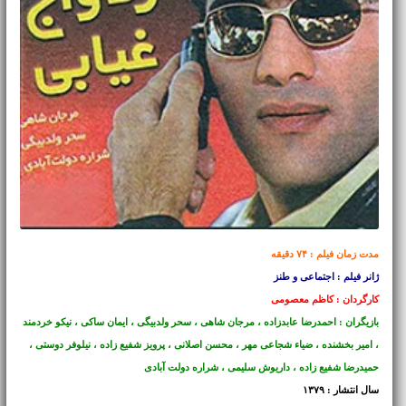
مدت زمان فیلم : ۷۴ دقیقه
ژانر فیلم : اجتماعی و طنز
کارگردان : کاظم معصومی
بازیگران : احمدرضا عابدزاده ، مرجان شاهی ، سحر ولدبیگی ، ایمان ساکی ، نیکو خردمند
، امیر بخشنده ، ضیاء شجاعی مهر ، محسن اصلانی ، پرویز شفیع زاده ، نیلوفر دوستی ،
حمیدرضا شفیع زاده ، داریوش سلیمی ، شراره دولت آبادی
سال انتشار : ۱۳۷۹