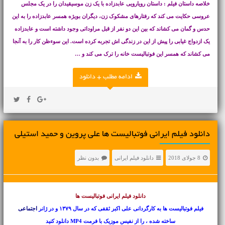
خلاصه داستان فیلم : داستان رویارویی عابدزاده با یک زن موسیقیدان را در یک مجلس
عروسی حکایت می کند که رفتارهای مشکوک زن، دیگران بویژه همسر عابدزاده را به این
حدس و گمان می کشاند که بین این دو نفر از قبل مراوداتی وجود داشته است و عابدزاده
یک ازدواج غیابی را پیش از این در زندگی اش تجربه کرده است. این سوءظن کار را به آنجا
می کشاند که همسر این فوتبالیست خانه را ترک می کند و …
ادامه مطلب + دانلود
دانلود فیلم ایرانی فوتبالیست ها علی پروین و حمید استیلی
8 جولای 2018
دانلود فیلم ایرانی
بدون نظر
دانلود فیلم ایرانی
فوتبالیست ها
فیلم فوتبالیست ها به کارگردانی علی اکبر ثقفی که در سال ۱۳۷۹ و در ژانر
اجتماعی
ساخته شده ، را از نفیس موزیک با فرمت MP4 دانلود کنید