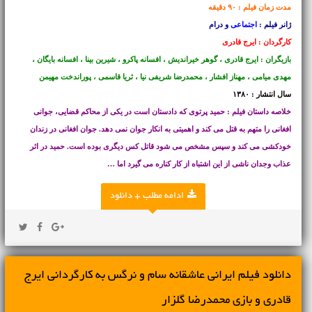
مدت زمان فیلم : ۹۰ دقیقه
ژانر فیلم :
اجتماعی
و درام
کارگردان : ایرج قادری
بازیگران : ایرج قادری ، گوهر خیراندیش ، افسانه پاکرو ، شیرین بینا ، افسانه بایگان ،
مهدی میامی ، مهناز افشار ، محمد‌رضا شریفی نیا ، ثریا قاسمی ، پوراندخت مهیمن
سال انتشار : ۱۳۸۰
خلاصه داستان فیلم : حمید پرتوی که دادستان است در یکی از محاکم قضایی، جوانی
افغانی را متهم به قتل می کند و اهمیتی به انکار جوان نمی دهد. جوان افغانی در زندان
خودکشی می کند و سپس مشخص می شود قاتل کس دیگری بوده است. حمید در اثر
عذاب وجدان ناشی از این اشتباه از کار کناره می گیرد اما …
ادامه مطلب + دانلود
دانلود فیلم ایرانی عاشقانه سام و نرگس به کارگردانی ایرج
قادری و بازی محمدرضا گلزار