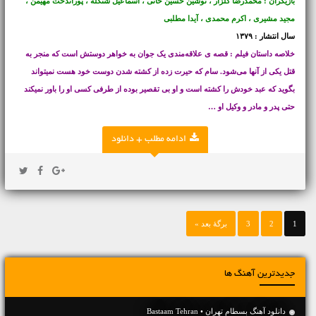
بازیگران : محمدرضا گلزار ، نوشین حسین خانی ، اسماعیل شنگله ، پوراندخت مهیمن ،
مجید مشیری ، اکرم محمدی ، آیدا مطلبی
سال انتشار : ۱۳۷۹
خلاصه داستان فیلم : قصه ی علاقه‌مندی یک جوان به خواهر دوستش است که منجر به
قتل یکی از آنها می‌شود. سام که حیرت زده از کشته شدن دوست خود هست نمیتواند
بگوید که عبد خودش را کشته است و او بی تقصیر بوده از طرفی کسی او را باور نمیکند
حتی پدر و مادر و وکیل او …
ادامه مطلب + دانلود
1
2
3
برگهٔ بعد »
جدیدترین آهنگ ها
دانلود آهنگ بسطام تهران • Bastaam Tehran