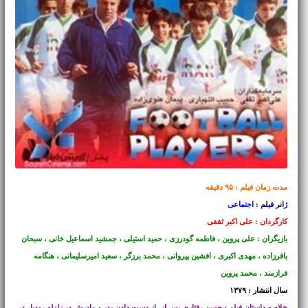
مدت زمان فیلم : ۹۵ دقیقه
ژانر فیلم :
اجتماعی
کارگردان : علی اکبر ثقفی
بازیگران : علی پروین ، فاطمه گودرزی ، حمید استیلی ، جمشید اسماعیل خانی ، سبحان
باقرزاده ، مهدی اکبری ، افشین پیروانی ، محمد برزگر ، سعید امیرسلیمانی ، هنگامه
فرازمند ، محمد پروین
سال انتشار : ۱۳۷۹
خلاصه داستان فیلم : حسن رفتاری پس از، از دست دادن پدر و مادرش در زلزله رودبار در