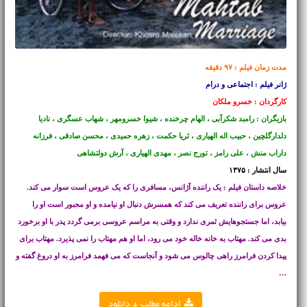
مدت زمان فیلم : ۹۷ دقیقه
ژانر فیلم : اجتماعی و درام
کارگردان : خسرو ملکان
بازیگران : رامبد شکرآبی ، الهام چرخنده ، شیوا خسرومهر ، شهاب عسگری ، نادیا
دلدارگلچین ، حبیب اله الهیاری ، ثریا حکمت ، زهره حمیدی ، محسن صادقی ، فرزانه
داراب منش ، علی رامز ، تورج نصر ، مهدی الهیاری ، آرش دولتشاهی
سال انتشار : ۱۳۷۵
خلاصه داستان فیلم : یک راننده آژانس، مسافری را که یک عروس است سوار می کند.
عروس برای راننده تعریف می کند که همسرش دنبال او نیامده و او مجبور است او را
بیابد، اما جستجوهایش ثمری ندارد و وقتی به مراسم عروسی برمی گردد پدر با او برخورد
بدی می کند. مهتاب به خانه خاله خود می رود، اما او هم مهتاب را نمی پذیرد. مهتاب برای
پیدا کردن فرامرز راهی چالوس می شود و آنجاست که می فهمد فرامرز به او دروغ گفته و
…
ادامه مطلب + دانلود