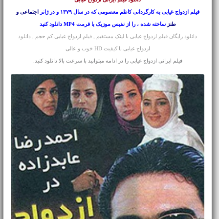
فیلم ازدواج غیابی به کارگردانی کاظم معصومی که در سال ۱۳۷۹ و در ژانر
اجتماعی و
طنز
ساخته شده ، را از نفیس موزیک با فرمت MP4 دانلود کنید
دانلود رایگان فیلم ازدواج غیابی با لینک مستقیم , فیلم ازدواج غیابی کم حجم , دانلود
ازدواج غیابی با کیفیت HD خوب و عالی
فیلم ایرانی ازدواج غیابی را در ادامه میتوانید با سرعت بالا دانلود کنید.