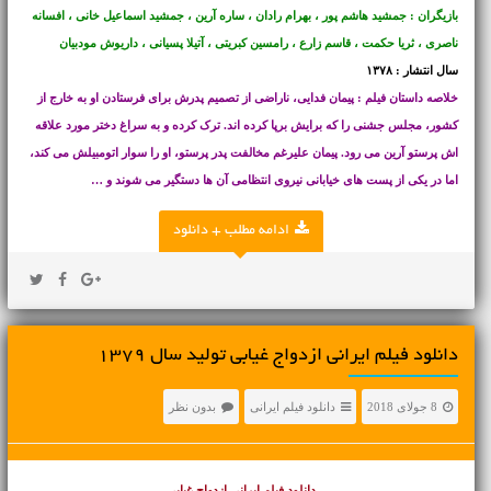
بازیگران : جمشید هاشم پور ، بهرام رادان ، ساره آرین ، جمشید اسماعیل خانی ، افسانه
ناصری ، ثریا حکمت ، قاسم زارع ، رامسین کبریتی ، آتیلا پسیانی ، داریوش مودبیان
سال انتشار : ۱۳۷۸
خلاصه داستان فیلم : پیمان فدایی، ناراضی از تصمیم پدرش برای فرستادن او به خارج از
کشور، مجلس جشنی را که برایش برپا کرده اند. ترک کرده و به سراغ دختر مورد علاقه
اش پرستو آرین می رود. پیمان علیرغم مخالفت پدر پرستو، او را سوار اتومبیلش می کند،
اما در یکی از پست های خیابانی نیروی انتظامی آن ها دستگیر می شوند و …
ادامه مطلب + دانلود
دانلود فیلم ایرانی ازدواج غیابی تولید سال ۱۳۷۹
8 جولای 2018
دانلود فیلم ایرانی
بدون نظر
دانلود فیلم ایرانی
ازدواج غیابی