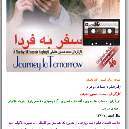
مدت زمان فیلم : ۸۲ دقیقه
ژانر فیلم : اجتماعی و درام
کارگردان : محمد حسین حقیقی
بازیگران : جمشید هاشم پور ، آتنه فقیه نصیری ، آتیلا پسیانی ، قاسم زارع ، فرهاد قائمیان
، مهدی میامی
سال انتشار : ۱۳۸۰
خلاصه داستان فیلم : سه روز قبل از شروع یک همایش بین المللی، به صورت ناگهانی دود