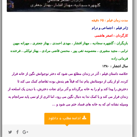
مدت زمان فیلم : ۶۵ دقیقه
ژانر فیلم : اجتماعی و درام
کارگردان : اصغر هاشمی
بازیگران : گلچهره سجادیه ، مهناز افشار ، مهدی احمدی ، بهناز جعفری ، مهرانه مهین
ترابی ، مجید مشیری ، معصومه تقی پور ، محسن قاضی مرادی ، بهناز توکلی ، فرخنده
فرمانی زاده
سال انتشار : ۱۳۸۰
خلاصه داستان فیلم : آذر در زندان مطلع می شود که دختر نوجوانش نگین از خانه فرار
کرده. او از یکی از دوستانش بنام ندا که قبلاُ هم بندش بوده تقاضای کمک می کند تا
دخترش را پیدا کند و او را به خانه برگرداند و آذر برای نجات دخترش، با دیدن یک اسلحه از
زندان فرار می کند و با کمک ندا به دنبال نگین می رود، اما اثری از او نمی یابد سرانجام به
وسیله نشانه ای که به خانه های فساد ختم می شود و …
ادامه مطلب + دانلود