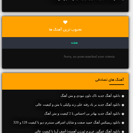
محبوب ترین آهنگ ها
هفته
Sorry, no posts matched your criteria.
آهنگ های تصادفی
دانلود آهنگ جديد تاک داون نبودی و متن آهنگ
دانلود آهنگ جديد بر باد رفته علی زند وکیلی با متن و کیفیت عالی
دانلود آهنگ جديد بهادر بی احساس با 2 کیفیت و متن آهنگ
دانلود ریمیکس آهنگ حمید صفت و شایان اشراقی سندرم دیو با کیفیت 128 و 320
دانلود آهنگ غمگین عزیزم (ورژن آهسته) آصف آریا با کیفیت عالی