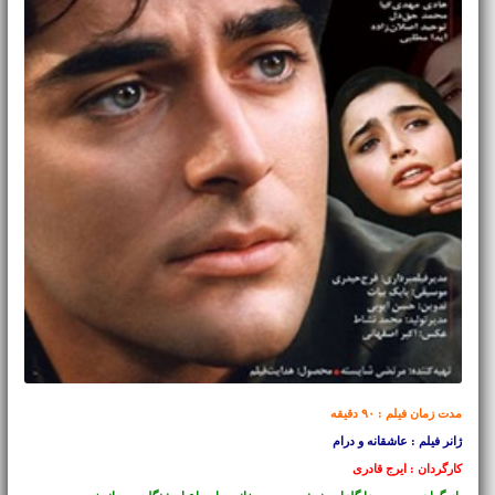
مدت زمان فیلم : ۹۰ دقیقه
ژانر فیلم : عاشقانه و درام
کارگردان : ایرج قادری