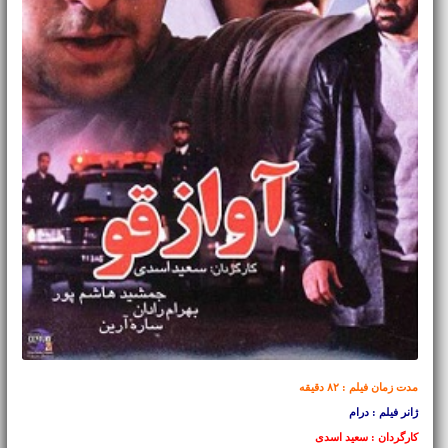
مدت زمان فیلم : ۸۲ دقیقه
ژانر فیلم : درام
کارگردان : سعید اسدی