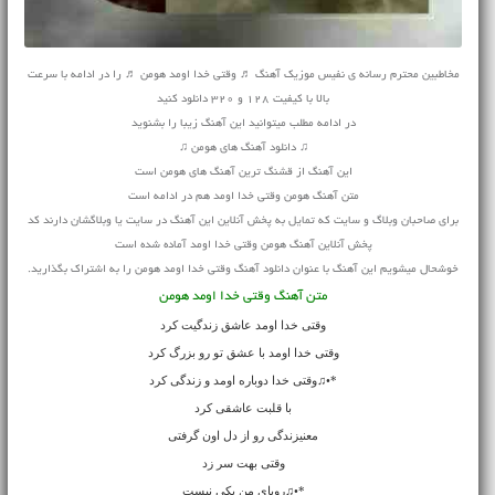
مخاطبین محترم رسانه ی نفیس موزیک آهنگ ♬ وقتی خدا اومد هومن ♬ را در ادامه با سرعت
بالا با کیفیت 128 و 320 دانلود کنید
در ادامه مطلب میتوانید این آهنگ زیبا را بشنوید
♫ دانلود آهنگ های هومن ♫
این آهنگ از قشنگ ترین آهنگ های هومن است
متن آهنگ هومن وقتی خدا اومد هم در ادامه است
برای صاحبان وبلاگ و سایت که تمایل به پخش آنلاین این آهنگ در سایت یا وبلاگشان دارند کد
پخش آنلاین آهنگ هومن وقتی خدا اومد آماده شده است
خوشحال میشویم این آهنگ با عنوان دانلود آهنگ وقتی خدا اومد هومن را به اشتراک بگذارید.
متن آهنگ وقتی خدا اومد هومن
وقتی خدا اومد عاشق زندگیت کرد
وقتی خدا اومد با عشق تو رو بزرگ کرد
*•♫وقتی خدا دوباره اومد و زندگی کرد
با قلبت عاشقی کرد
معنیزندگی رو از دل اون گرفتی
وقتی بهت سر زد
*•♫رویای من یکی نیست