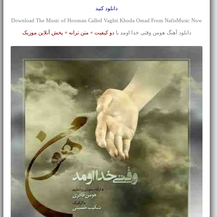
دانلود کنید
Download The Music of Hooman Called Vaghti Khoda Omad From NafisMusic Now
دانلود آهنگ هومن وقتی خدا اومد با
دو کیفیت + متن ترانه + پخش آنلاین موزیک