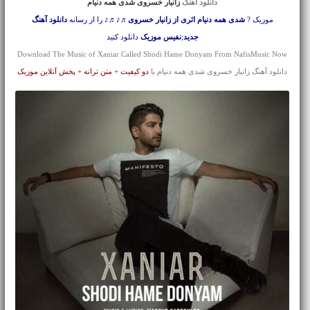
دانلود آهنگ
زانیار خسروی شدی همه دنیام
موزیک ?
شدی همه دنیام اثری از زانیار خسروی
♬♪♬♪ را از رسانه
دانلود آهنگ
جدید
;
نفیس موزیک
دانلود کنید
Download The Music of Xaniar Called Shodi Hame Donyam From NafisMusic Now
دانلود آهنگ زانیار خسروی شدی همه دنیام با
دو کیفیت + متن ترانه + پخش آنلاین موزیک