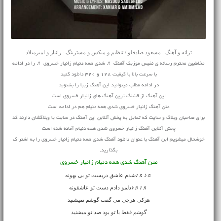
ترانه و آهنگ : مسعود صادقلو / تنظیم و میکس و مسترینگ : زانیار و امیرمیلاد
مخاطبین محترم رسانه ی نفیس موزیک آهنگ ♬ شدی همه دنیام زانیار خسروی ♬ را در ادامه
با سرعت بالا با کیفیت 128 و 320 دانلود کنید
در ادامه مطلب میتوانید این آهنگ زیبا را بشنوید
این آهنگ از قشنگ ترین آهنگ های زانیار خسروی است
متن آهنگ زانیار خسروی شدی همه دنیام هم در ادامه است
برای صاحبان وبلاگ و سایت که تمایل به پخش آنلاین این آهنگ در سایت یا وبلاگشان دارند کد
پخش آنلاین آهنگ زانیار خسروی شدی همه دنیام آماده شده است
خوشحال میشویم این آهنگ با عنوان دانلود آهنگ شدی همه دنیام زانیار خسروی را به اشتراک
بگذارید.
متن آهنگ شدی همه دنیام زانیار خسروی
♬♪♬♪شدم عاشق دربست تو بی بهونه
♬♪♬♪دلمو دادم دست تو عاشقونه
هرکی هرچی می گفت گوشم نمیشنید
گوشم فقط با تو بود صداتو میشنید