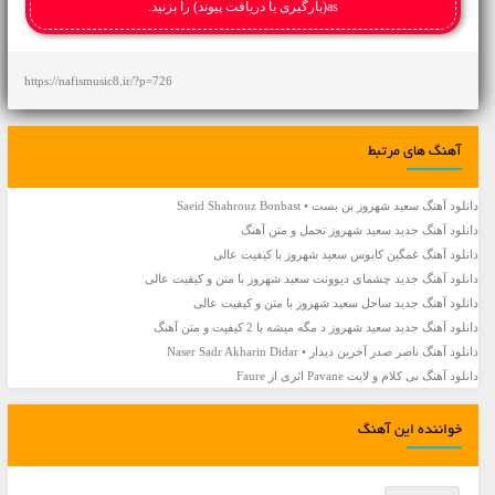
as(بارگیری یا دریافت پیوند) را بزنید.
https://nafismusic8.ir/?p=726
آهنگ های مرتبط
دانلود آهنگ سعید شهروز بن بست • Saeid Shahrouz Bonbast
دانلود آهنگ جديد سعید شهروز تحمل و متن آهنگ
دانلود آهنگ غمگین کابوس سعید شهروز با کیفیت عالی
دانلود آهنگ جديد چشمای دیوونت سعید شهروز با متن و کیفیت عالی
دانلود آهنگ جديد ساحل سعید شهروز با متن و کیفیت عالی
دانلود آهنگ جديد سعید شهروز د مگه میشه با 2 کیفیت و متن آهنگ
دانلود آهنگ ناصر صدر آخرین دیدار • Naser Sadr Akharin Didar
دانلود آهنگ بی کلام و لایت Pavane اثری از Faure
خواننده این آهنگ