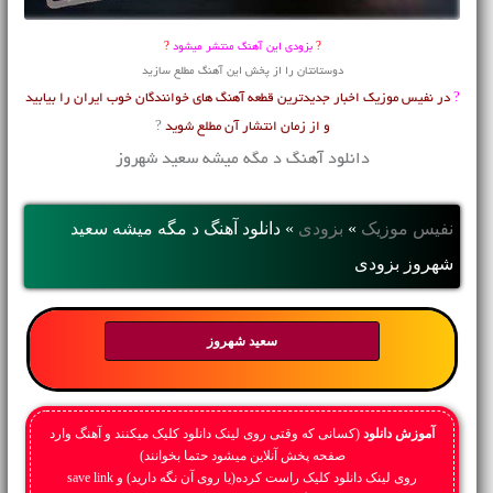
?
بزودی این آهنگ منتشر میشود
?
دوستانتان را از پخش این آهنگ مطلع سازید
?
در
نفیس
موزیک
اخبار جدیدترین قطعه آهنگ های خوانندگان خوب ایران را بیابید
و از زمان انتشار آن مطلع شوید
?
دانلود آهنگ د مگه میشه سعید شهروز
نفیس موزیک
»
بزودی
»
دانلود آهنگ د مگه میشه سعید
شهروز بزودی
سعید شهروز
آموزش دانلود
(کسانی که وقتی روی لینک دانلود کلیک میکنند و آهنگ وارد
صفحه پخش آنلاین میشود حتما بخوانند)
روی لینک دانلود کلیک راست کرده(یا روی آن نگه دارید) و save link