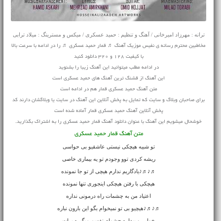
ترانه : مهرزاد امیرخانی / آهنگ و تنظیم : حمید عسکری / میکس و مسترینگ : میلاد ترابی
مخاطبین محترم رسانه ی نفیس موزیک آهنگ ♬ قمار حمید عسکری ♬ را در ادامه با سرعت بالا
با کیفیت 128 و 320 دانلود کنید
در ادامه مطلب میتوانید این آهنگ زیبا را بشنوید
این آهنگ از قشنگ ترین آهنگ های حمید عسکری است
متن آهنگ حمید عسکری قمار هم در ادامه است
برای صاحبان وبلاگ و سایت که تمایل به پخش آنلاین این آهنگ در سایت یا وبلاگشان دارند کد
پخش آنلاین آهنگ حمید عسکری قمار آماده شده است
خوشحال میشویم این آهنگ با عنوان دانلود آهنگ قمار حمید عسکری را به اشتراک بگذارید.
متن آهنگ قمار حمید عسکری
تو شبیه هیچکی نیستی عاشقیو بی حواسی
ریشه کردی توو وجودم تو یه بیماری خاصی
♬♪♬♪یادگاریم ندارم هیچی از تو جا نمونده
هیچکی با رفتن هیچکی اینجوری تنها نمونده
اعتیاد من به چشمات راه درمونی نداره
♬♪♬♪هیچیو بی تو نمیخوام بگو این بارون نباره
خوابی و بیداره چشمام نفسم میگیره برات