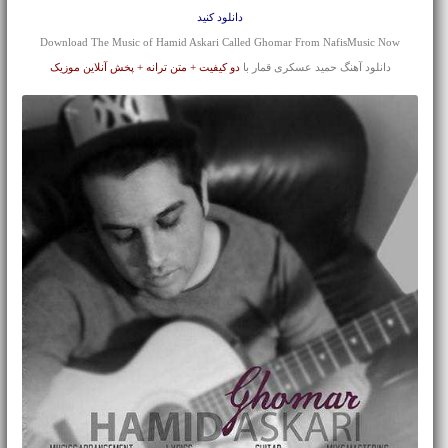
دانلود کنید
Download The Music of Hamid Askari Called Ghomar From NafisMusic Now
دانلود آهنگ حمید عسکری قمار با
دو کیفیت + متن ترانه + پخش آنلاین موزیک