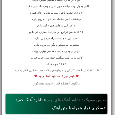
کاش یه بار بهت میگفتم جون منی جونم فدات جونم فدات
♬♪♬♪وحشت باختن دستات بدترین جای قماره
میشکنه قلبمو چشمات نمیخواد به روم بیاره
یه جورایی ته قلبم هنوزم امیدوارم
♬♪♬♪عشق تو توو این شرایط نمیزاره کم بیارم
اعتیاد من به چشمات راه درمونی نداره
هیچیو بی تو نمیخوام بگو این بارون نباره
خوابی و بیداره چشمام نفسم میگیره برات
کاش یه بار بهت میگفتم جون منی جونم فدات
♬♪♬♪جونم فدات
? باعث افتخار ماست نظرتان را درباره موزیک حمید عسکری قمار بدهید ?
نفیس موزیک =
دانلود آهنگ جدید
دانلود آهنگ قمار حمید عسکری
نفیس موزیک
»
دانلود آهنگ های برتر
»
دانلود آهنگ حمید
عسکری قمار همراه با متن آهنگ