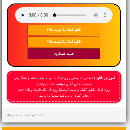
دانلود آهنگ با کیفیت 128
دانلود آهنگ با کیفیت 320
حمید عسکری
آموزش دانلود
(کسانی که وقتی روی لینک دانلود کلیک میکنند و آهنگ وارد
صفحه پخش آنلاین میشود حتما بخوانند)
روی لینک دانلود کلیک راست کرده(یا روی آن نگه دارید) و save link
as(بارگیری یا دریافت پیوند) را بزنید.
https://nafismusic8.ir/?p=386