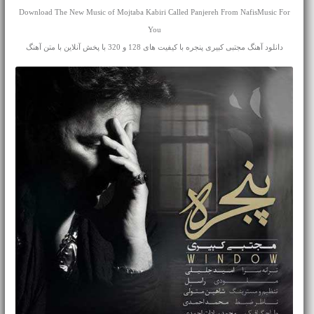
Download The New Music of Mojtaba Kabiri Called Panjereh From NafisMusic For
You
دانلود آهنگ مجتبی کبیری پنجره با کیفیت های 128 و 320 با پخش آنلاین با متن آهنگ