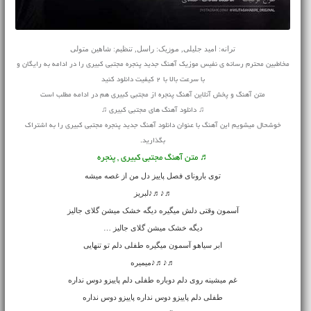
ترانه: امید جلیلی, موزیک: راسل, تنظیم: شاهین متولی
مخاطبین محترم رسانه ی نفیس موزیک آهنگ جدید پنجره مجتبی کبیری را در ادامه به رایگان و
با سرعت بالا با 2 کیفیت دانلود کنید
متن آهنگ و پخش آنلاین آهنگ پنجره از مجتبی کبیری هم در ادامه مطلب است
♫ دانلود آهنگ های مجتبی کبیری ♫
خوشحال میشویم این آهنگ با عنوان دانلود آهنگ جدید پنجره مجتبی کبیری را به اشتراک
بگذارید.
♬ متن آهنگ مجتبی کبیری , پنجره
توی بارونای فصل پاییز دل من از غصه میشه
♬♪♬♪لبریز
آسمون وقتی دلش میگیره دیگه خشک میشن گلای جالیز
دیگه خشک میشن گلای جالیز …
ابر سیاهو آسمون میگیره طفلی دلم تو تنهایی
♬♪♬♪میمیره
غم میشینه روی دلم دوباره طفلی دلم پاییزو دوس نداره
طفلی دلم پاییزو دوس نداره پاییزو دوس نداره