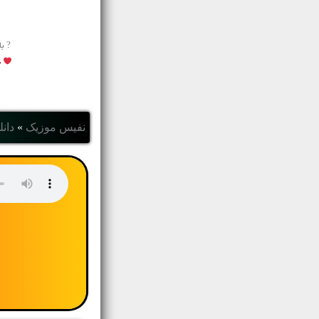
? ب
ب
نفیس موزیک
»
دانل