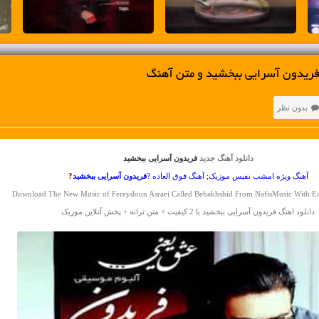
فریدون آسرایی ببخشید و متن آهنگ
بدون نظر
دانلود آهنگ جدید
فریدون آسرایی ببخشید
آهنگ ویژه امشب نفیس موزیک; آهنگ فوق العاده ?
فریدون آسرایی
ببخشید
?
Download The New Music of Fereydoun Asraei Called Bebakhshid From NafisMusic With 
دانلود اهنگ فریدون آسرایی ببخشید با 2 کیفیت + متن ترانه + پخش آنلاین موزیک