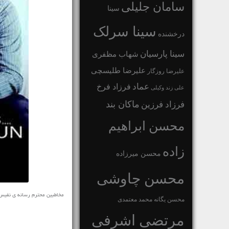
سامان جلیلی
سینا
سینا سرلک
درخشنده
سینا پارسیان
شهاب مظفری
علیرضا طلیسچی
علیرضا روزگار
عماد
فرزاد فرخ
علی زند وکیلی
ماکان بند
فرزاد فرزین
محسن ابراهیم
زاده
محسن میرزاده
محسن چاوشی
محسن یگانه
محمد معتمدی
مرتضی اشرفی