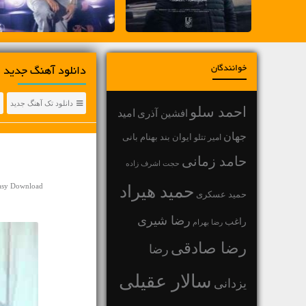
خوانندگان
دانلود آهنگ جديد 
دانلود تک آهنگ جدید
احمد سلو
افشین آذری
امید
جهان
بهنام بانی
امیر تتلو
ایوان بند
حامد زمانی
حجت اشرف زاده
Easy Download
حمید هیراد
حمید عسکری
رضا شیری
راغب
رضا بهرام
رضا صادقی
رضا
سالار عقیلی
یزدانی