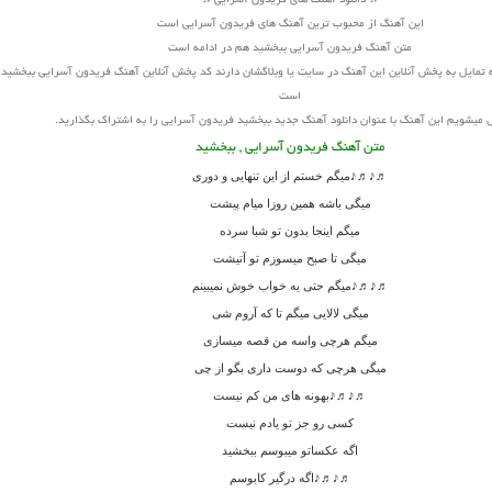
♫ دانلود آهنگ های فریدون آسرایی ♫
این آهنگ از محبوب ترین آهنگ های فریدون آسرایی است
متن آهنگ فریدون آسرایی ببخشید هم در ادامه است
 تمایل به پخش آنلاین این آهنگ در سایت یا وبلاگشان دارند کد پخش آنلاین آهنگ فریدون آسرایی ببخشید 
است
میشویم این آهنگ با عنوان دانلود آهنگ جدید ببخشید فریدون آسرایی را به اشتراک بگذارید.
متن آهنگ فریدون آسرایی , ببخشید
♬♪♬♪میگم خستم از این تنهایی و دوری
میگی باشه همین روزا میام پیشت
میگم اینجا بدون تو شبا سرده
میگی تا صبح میسوزم تو آتیشت
♬♪♬♪میگم حتی یه خواب خوش نمیبینم
میگی لالایی میگم تا که آروم شی
میگم هرچی واسه من قصه میسازی
میگی هرچی که دوست داری بگو از چی
♬♪♬♪بهونه های من کم نیست
کسی رو جز تو یادم نیست
اگه عکساتو میبوسم ببخشید
♬♪♬♪اگه درگیر کابوسم