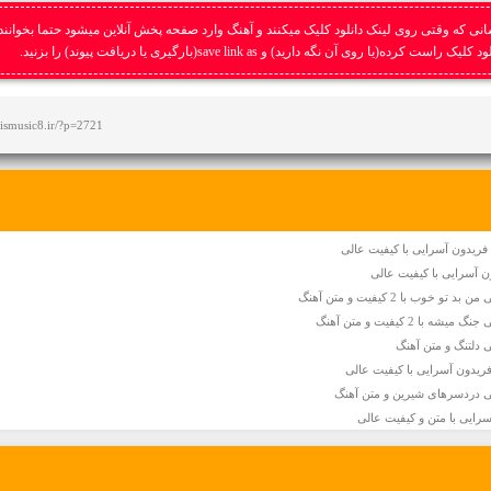
نی که وقتی روی لینک دانلود کلیک میکنند و آهنگ وارد صفحه پخش آنلاین میشود حتما بخوانند
ست کرده(یا روی آن نگه دارید) و save link as(بارگیری یا دریافت پیوند) را بزنید.
afismusic8.ir/?p=2721
فریدون آسرایی با کیفیت عالی
 آسرایی با کیفیت عالی
وب با 2 کیفیت و متن آهنگ
ا 2 کیفیت و متن آهنگ
 دلتنگ و متن آهنگ
فریدون آسرایی با کیفیت عالی
یی دردسرهای شیرین و متن آهنگ
سرایی با متن و کیفیت عالی