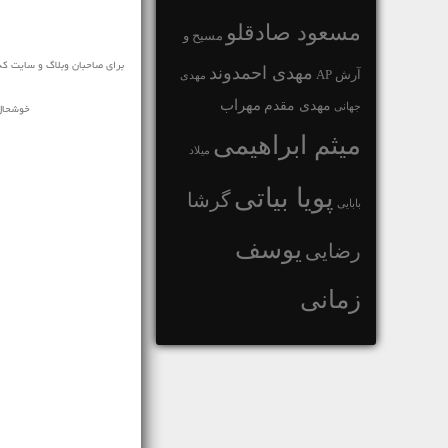
مسعود صادقلو
مسیح و
برای صاحبان وبلاگ و سایت که
مهدی احمدوند
آرش AP
مهدی
مهراب
مهدی مقدم
جهانی
خوشحال 
میثم ابراهیمی
میلاد
پویا بیاتی
گرشا
بابایی
یوسف
رضایی
زمانی