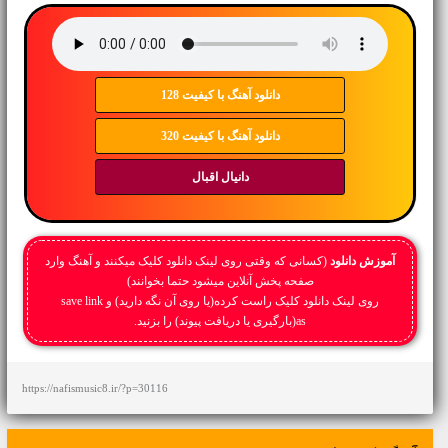
دانلود آهنگ با کیفیت 128
دانلود آهنگ با کیفیت 320
دانیال اقبال
آموزش دانلود
(کسانی که وقتی روی لینک دانلود کلیک میکنند و آهنگ وارد
صفحه پخش آنلاین میشود حتما بخوانند)
روی لینک دانلود کلیک راست کرده(یا روی آن نگه دارید) و save link
as(بارگیری یا دریافت پیوند) را بزنید.
https://nafismusic8.ir/?p=30116