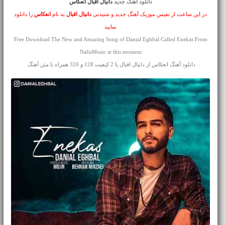
دانلود آهنگ جدید
دانیال اقبال انعکاس
در این ساعت از نفیس موزیک آهنگ جدید و شنیدنی
دانیال اقبال
به نام
انعکاس
را دانلود
نمایید
Free Download The New and Amazing Song of Danial Eghbal Called Enekas From
NafisMusic at this moment
دانلود آهنگ انعکاس از دانیال اقبال با 2 کیفیت 128 و 320 همراه با متن آهنگ