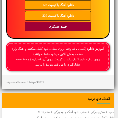
دانلود آهنگ با کیفیت 128
دانلود آهنگ با کیفیت 320
حمید عسکری
آموزش دانلود
(کسانی که وقتی روی لینک دانلود کلیک میکنند و آهنگ وارد
صفحه پخش آنلاین میشود حتما بخوانند)
روی لینک دانلود کلیک راست کرده(یا روی آن نگه دارید) و save link
as(بارگیری یا دریافت پیوند) را بزنید.
https://nafismusic8.ir/?p=38872
آهنگ های مرتبط
حمید عسکری برگرد عشقم دانلود آهنگ جدید برگرد عشقم MP3
دانلود آهنگ جديد حمید عسکری تو خواستی با 2 کیفیت و متن آهنگ