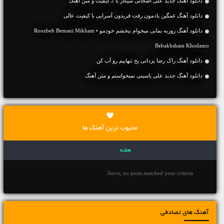
دانلود آهنگ جديد علی اصحابی سیگار با 2 کیفیت و متن آهنگ
دانلود آهنگ غمگین یادمون رفت فریدون آسرایی با کیفیت عالی
دانلود آهنگ روزبه بمانی میخوام ببخشم خودمو • Roozbeh Bemani Mikham
Bebakhsham Khodamo
دانلود آهنگ راک رضا یزدانی یخ تنهاییم رو آب کن
دانلود آهنگ جديد علی یاسینی نمیخواستم و متن آهنگ
محبوب ترین آهنگ ها
هفته
Sorry, no posts matched your criteria.
آهنگ های تصادفی