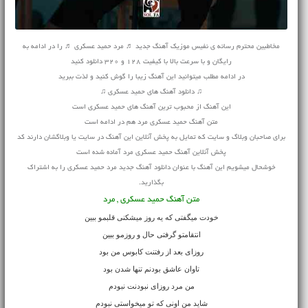
مخاطبین محترم رسانه ی نفیس موزیک آهنگ جدید ♬ مرد حمید عسکری ♬ را در ادامه به
رایگان و با سرعت بالا با کیفیت 128 و 320 دانلود کنید
در ادامه مطلب میتوانید این آهنگ زیبا را گوش کنید و لذت ببرید
♫ دانلود آهنگ های حمید عسکری ♫
این آهنگ از محبوب ترین آهنگ های حمید عسکری است
متن آهنگ حمید عسکری مرد هم در ادامه است
برای صاحبان وبلاگ و سایت که تمایل به پخش آنلاین این آهنگ در سایت یا وبلاگشان دارند کد
پخش آنلاین آهنگ حمید عسکری مرد آماده شده است
خوشحال میشویم این آهنگ با عنوان دانلود آهنگ جدید مرد حمید عسکری را به اشتراک
بگذارید.
متن آهنگ حمید عسکری , مرد
خودت میگفتی که یه روز میشکنی قلبمو ببین
انتقامتو گرفتی حال و روزمو ببین
روزای بعد از رفتنت کابوس من بود
تاوان عاشق بودنم تنها شدن بود
من مرد روزای نبودنت نبودم
شاید من اونی که تو میخواستی نبودم