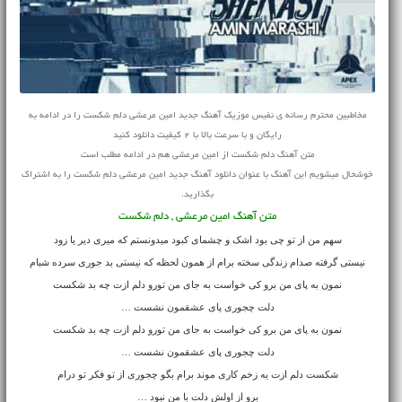
مخاطبین محترم رسانه ی نفیس موزیک آهنگ جدید امین مرعشی دلم شکست را در ادامه به
رایگان و با سرعت بالا با 2 کیفیت دانلود کنید
متن آهنگ دلم شکست از امین مرعشی هم در ادامه مطلب است
خوشحال میشویم این آهنگ با عنوان دانلود آهنگ جدید امین مرعشی دلم شکست را به اشتراک
بگذارید.
متن آهنگ امین مرعشی , دلم شکست
سهم من از تو چی بود اشک و چشمای کبود میدونستم که میری دیر یا زود
نیستی گرفته صدام زندگی سخته برام از همون لحظه که نیستی بد جوری سرده شبام
نمون به پای من برو کی خواست به جای من تورو دلم ازت چه بد شکست
دلت چجوری پای عشقمون نشست …
نمون به پای من برو کی خواست به جای من تورو دلم ازت چه بد شکست
دلت چجوری پای عشقمون نشست …
شکست دلم ازت یه زخم کاری موند برام بگو چجوری از تو فکر تو درام
برو از اولش دلت با من نبود …