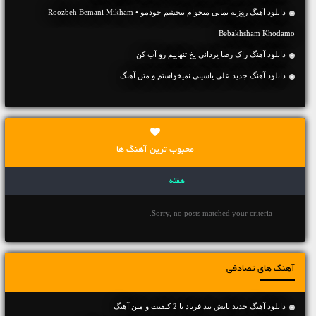
دانلود آهنگ روزبه بمانی میخوام ببخشم خودمو • Roozbeh Bemani Mikham
Bebakhsham Khodamo
دانلود آهنگ راک رضا یزدانی یخ تنهاییم رو آب کن
دانلود آهنگ جديد علی یاسینی نمیخواستم و متن آهنگ
محبوب ترین آهنگ ها
هفته
Sorry, no posts matched your criteria.
آهنگ های تصادفی
دانلود آهنگ جديد تابش بند فریاد با 2 کیفیت و متن آهنگ