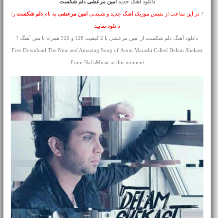
دانلود آهنگ جدید
امین مرعشی دلم شکست
?
در این ساعت از نفیس موزیک آهنگ جدید و شنیدنی
امین مرعشی
به نام
دلم شکست
را
دانلود نمایید
دانلود آهنگ دلم شکست از امین مرعشی با 2 کیفیت 128 و 320 همراه با متن آهنگ ?
Free Download The New and Amazing Song of Amin Marashi Called Delam Shekast
From NafisMusic at this moment