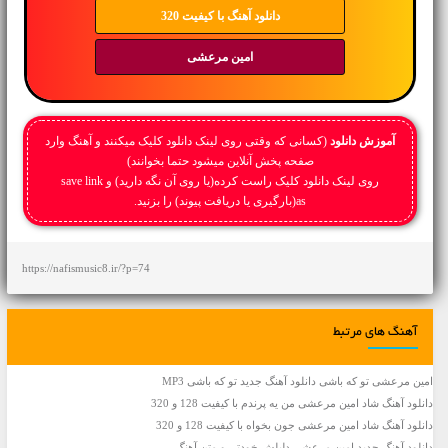
دانلود آهنگ با کیفیت 320
امین مرعشی
آموزش دانلود
(کسانی که وقتی روی لینک دانلود کلیک میکنند و آهنگ وارد
صفحه پخش آنلاین میشود حتما بخوانند)
روی لینک دانلود کلیک راست کرده(یا روی آن نگه دارید) و save link
as(بارگیری یا دریافت پیوند) را بزنید.
https://nafismusic8.ir/?p=74
آهنگ های مرتبط
امین مرعشی تو که باشی دانلود آهنگ جدید تو که باشی MP3
دانلود آهنگ شاد امین مرعشی من یه پرندم با کیفیت 128 و 320
دانلود آهنگ شاد امین مرعشی جون بخواه با کیفیت 128 و 320
دانلود آهنگ جديد امین مرعشی دلیلش خودتی و متن آهنگ