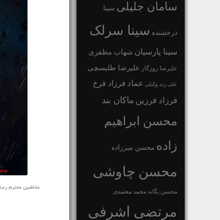
سامان جلیلی
سینا
سینا سرلک
درخشنده
سینا پارسیان
شهاب مظفری
علیرضا طلیسچی
علیرضا روزگار
عماد
فرزاد فرخ
علی زند وکیلی
ماکان بند
فرزاد فرزین
محسن ابراهیم
زاده
محسن میرزاده
محسن چاوشی
مخاطبین محترم رسانه ی 
محسن یگانه
محمد معتمدی
مرتضی اشرفی