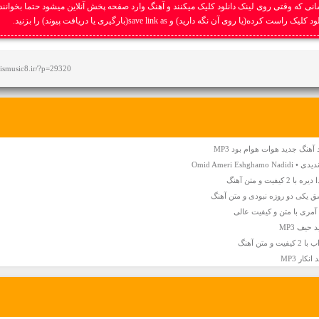
نی که وقتی روی لینک دانلود کلیک میکنند و آهنگ وارد صفحه پخش آنلاین میشود حتما بخوانند
ست کرده(یا روی آن نگه دارید) و save link as(بارگیری یا دریافت پیوند) را بزنید.
afismusic8.ir/?p=29320
آهنگ جدید هوات هوام بود MP3
Omid Ameri E
ت و متن آهنگ
ق یکی دو روزه نبودی و متن آهنگ
 آمری با متن و کیفیت عالی
حیف MP3
تن آهنگ
کار MP3