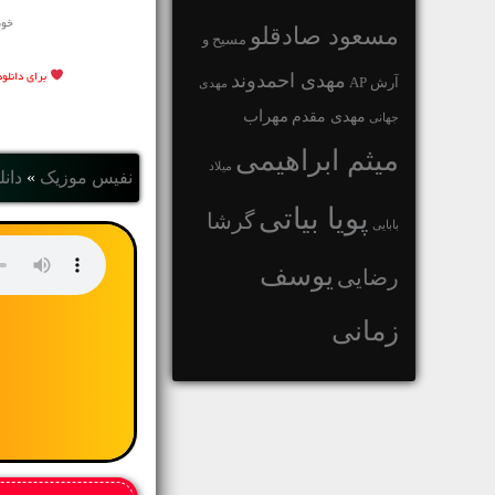
خوش
مسعود صادقلو
مسیح و
مهدی احمدوند
برای دانل
آرش AP
مهدی
مهراب
مهدی مقدم
جهانی
میثم ابراهیمی
میلاد
نفیس موزیک
»
دانل
پویا بیاتی
گرشا
بابایی
یوسف
رضایی
زمانی