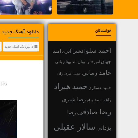
خوانندگان
دانلود آهنگ جديد ا
دانلود تک آهنگ جدید
احمد سلو
افشین آذری
امید
جهان
بهنام بانی
امیر تتلو
ایوان بند
حامد زمانی
حجت اشرف زاده
 Link
حمید هیراد
حمید عسکری
رضا شیری
راغب
رضا بهرام
رضا صادقی
رضا
سالار عقیلی
یزدانی