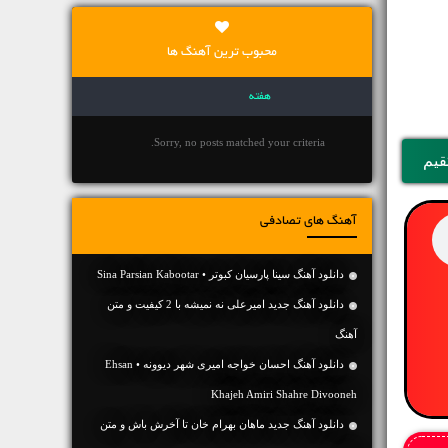
محبوب ترین آهنگ ها
هفته
Sorry, no posts matched your criteria.
قیم
آهنگ های تصادفی
دانلود آهنگ سینا پارسیان کبوتر • Sina Parsian Kabootar
دانلود آهنگ جديد امیرعلی نه نمیشه با 2 کیفیت و متن
آهنگ
دانلود آهنگ احسان خواجه امیری شهر دیوونه • Ehsan
Khajeh Amiri Shahre Divooneh
دانلود آهنگ جديد ماهان بهرام خان تا آخرش باش و متن