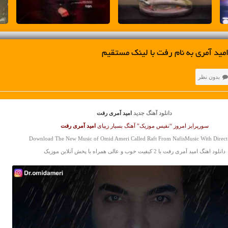
مید آمری به نام رفت با لینک مستقیم
بدون نظر
دانلود آهنگ جدید
امید آمری رفت
سورپرایز امروز “نفیس موزیک” آهنگ بسیار زیبای
امید آمری
رفت
Download The New Music of Omid Ameri Called Raft From NafisMusic With Direct
دانلود اهنگ امید آمری رفت با 2 کیفیت خوب و عالی همراه با پخش آنلاین موزیک