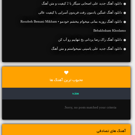
دانلود آهنگ جديد علی اصحابی سیگار با 2 کیفیت و متن آهنگ
دانلود آهنگ غمگین یادمون رفت فریدون آسرایی با کیفیت عالی
دانلود آهنگ روزبه بمانی میخوام ببخشم خودمو • Roozbeh Bemani Mikham
Bebakhsham Khodamo
دانلود آهنگ راک رضا یزدانی یخ تنهاییم رو آب کن
دانلود آهنگ جديد علی یاسینی نمیخواستم و متن آهنگ
محبوب ترین آهنگ ها
هفته
Sorry, no posts matched your criteria.
آهنگ های تصادفی