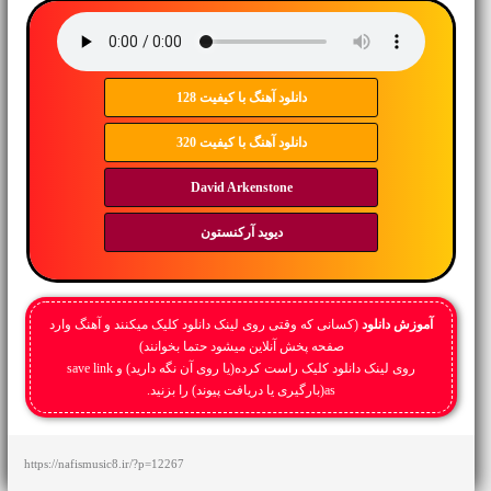
دانلود آهنگ با کیفیت 128
دانلود آهنگ با کیفیت 320
David Arkenstone
دیوید آرکنستون
آموزش دانلود
(کسانی که وقتی روی لینک دانلود کلیک میکنند و آهنگ وارد
صفحه پخش آنلاین میشود حتما بخوانند)
روی لینک دانلود کلیک راست کرده(یا روی آن نگه دارید) و save link
as(بارگیری یا دریافت پیوند) را بزنید.
https://nafismusic8.ir/?p=12267