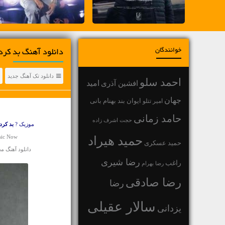
خوانندگان
دانلود آهنگ بد کر
دانلود تک آهنگ جدید
احمد سلو
افشین آذری
امید
جهان
بهنام بانی
امیر تتلو
ایوان بند
حامد زمانی
حجت اشرف زاده
موزیک ?
بد کرد
sic Now
حمید هیراد
حمید عسکری
دانلود آهنگ 
رضا شیری
راغب
رضا بهرام
رضا صادقی
رضا
سالار عقیلی
یزدانی