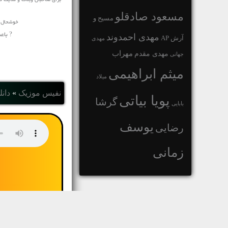
برای صاحبان وبلاگ و سایت ک
مسعود صادقلو
مسیح و
خوشحال م
? باع
مهدی احمدوند
آرش AP
مهدی
مهراب
مهدی مقدم
جهانی
میثم ابراهیمی
میلاد
نفیس موزیک
»
دانل
پویا بیاتی
گرشا
بابایی
یوسف
رضایی
زمانی