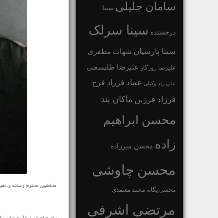
سامان جلیلی
سینا
سینا سرلک
درخشنده
سینا پارسیان
شهاب مظفری
علیرضا طلیسچی
علیرضا روزگار
عماد
فرزاد فرخ
علی زند وکیلی
ماکان بند
فرزاد فرزین
محسن ابراهیم
زاده
محسن میرزاده
محسن چاوشی
مخاطبین محترم رسانه ی نفیس موز
محسن یگانه
محمد معتمدی
مرتضی اشرفی