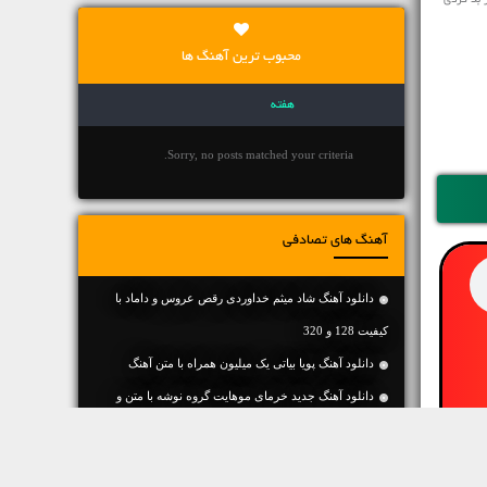
 بد کردی
محبوب ترین آهنگ ها
هفته
Sorry, no posts matched your criteria.
آهنگ های تصادفی
دانلود آهنگ شاد میثم خداوردی رقص عروس و داماد با
کیفیت 128 و 320
دانلود آهنگ پویا بیاتی یک میلیون همراه با متن آهنگ
دانلود آهنگ جديد خرمای موهایت گروه نوشه با متن و
کیفیت عالی
دانلود آهنگ بى تو مهدى پوربحر