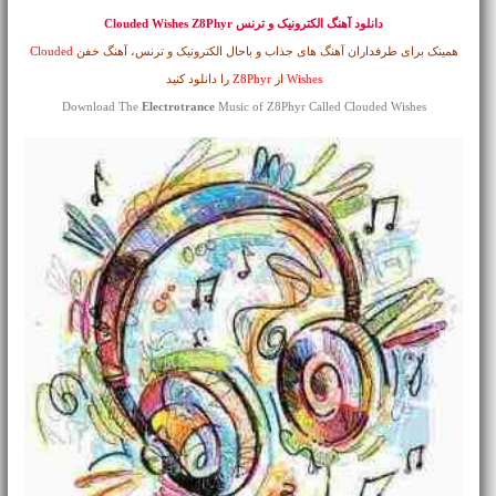
دانلود آهنگ الکترونیک و ترنس
Clouded Wishes Z8Phyr
همینک برای طرفداران آهنگ های جذاب و باحال الکترونیک و ترنس، آهنگ خفن
Clouded
Wishes
از
Z8Phyr
را دانلود کنید
Download The
Electrotrance
Music of Z8Phyr Called Clouded Wishes