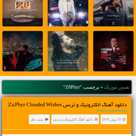
نفیس موزیک
»
برچسب "Z8Phyr"
دانلود آهنگ الکترونیک و ترنس Z8Phyr Clouded Wishes
26 ژوئن 2018
دانلود آهنگ الکترونیک و ترنس
بدون نظر