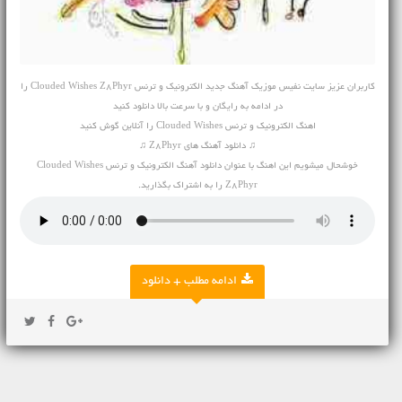
کاربران عزیز سایت نفیس موزیک
آهنگ جدید
الکترونیک و ترنس Clouded Wishes Z8Phyr را
در ادامه به رایگان و با سرعت بالا دانلود کنید
اهنگ الکترونیک و ترنس Clouded Wishes را آنلاین گوش کنید
♫ دانلود آهنگ های Z8Phyr ♫
خوشحال میشویم این اهنگ با عنوان دانلود آهنگ الکترونیک و ترنس Clouded Wishes
Z8Phyr را به اشتراک بگذارید.
ادامه مطلب + دانلود