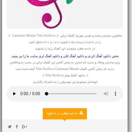
مخاطبین محترم رسانه ی نفیس موزیک آهنگ ترکی ♬ Canimsan Menim Vefa Serifova ♬
را در ادامه با سرعت بالا با کیفیت 128 و 320 دانلود کنید
در ادامه مطلب میتوانید این آهنگ زیبا را بشنوید
بخش
دانلود آهنگ کردی
و
دانلود آهنگ لکی
و
دانلود آهنگ لری
سایت ما را نیز ببینید.
برای صاحبان وبلاگ و سایت که تمایل به پخش آنلاین این آهنگ ترکی در سایت یا وبلاگشان
دارند کد پخش آنلاین آهنگ Vefa Serifova Canimsan Menim آماده شده است
♫ دانلود آهنگ های Vefa Serifova ♫
خوشحال میشویم این موسیقی را به اشتراک بگذارید.
ادامه مطلب + دانلود