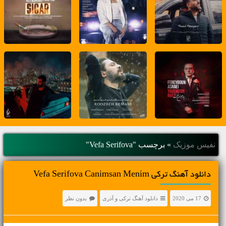
نفیس موزیک
»
برچسب "Vefa Serifova"
دانلود آهنگ ترکی Vefa Serifova Canimsan Menim
17 می 2020
دانلود آهنگ ترکی و آذری
بدون نظر