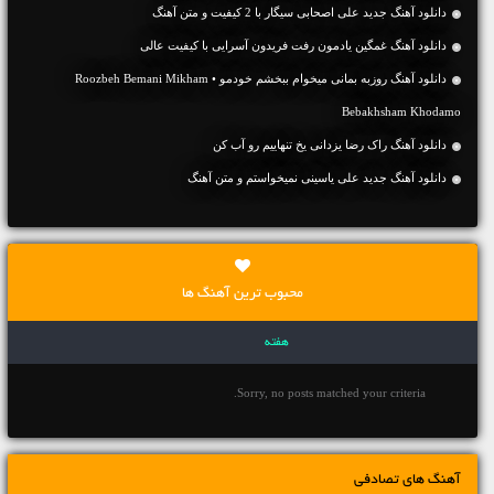
دانلود آهنگ جديد علی اصحابی سیگار با 2 کیفیت و متن آهنگ
دانلود آهنگ غمگین یادمون رفت فریدون آسرایی با کیفیت عالی
دانلود آهنگ روزبه بمانی میخوام ببخشم خودمو • Roozbeh Bemani Mikham
Bebakhsham Khodamo
دانلود آهنگ راک رضا یزدانی یخ تنهاییم رو آب کن
دانلود آهنگ جديد علی یاسینی نمیخواستم و متن آهنگ
محبوب ترین آهنگ ها
هفته
Sorry, no posts matched your criteria.
آهنگ های تصادفی