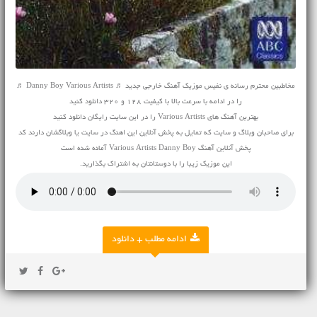
مخاطبین محترم رسانه ی نفیس موزیک آهنگ خارجی جدید ♬ Danny Boy Various Artists ♬
را در ادامه با سرعت بالا با کیفیت 128 و 320 دانلود کنید
بهترین آهنگ های Various Artists را در این سایت رایگان دانلود کنید
برای صاحبان وبلاگ و سایت که تمایل به پخش آنلاین این اهنگ در سایت یا وبلاگشان دارند کد
پخش آنلاین آهنگ Various Artists Danny Boy آماده شده است
این موزیک زیبا را با دوستانتان به اشتراک بگذارید.
ادامه مطلب + دانلود