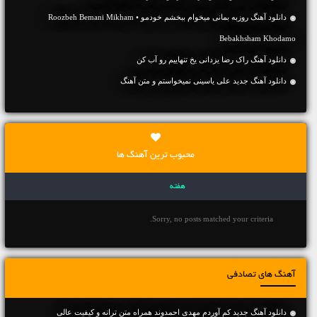
دانلود آهنگ روزبه بمانی میخوام ببخشم خودمو • Roozbeh Bemani Mikham
Bebakhsham Khodamo
دانلود آهنگ راک رضا یزدانی یخ تنهاییم رو آب کن
دانلود آهنگ جديد علی یاسینی نمیخواستم و متن آهنگ
محبوب ترین آهنگ ها
هفته
Sorry, no posts matched your criteria.
آهنگ های تصادفی
دانلود آهنگ جديد کم آوردم مهدی احمدوند همراه متن ترانه و کیفیت عالی