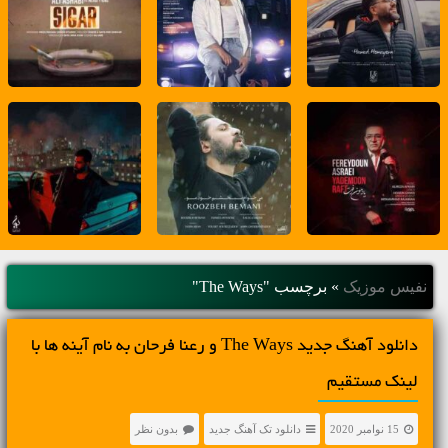
نفیس موزیک
»
برچسب "The Ways"
دانلود آهنگ جديد The Ways و رعنا فرحان به نام آینه ها با
لینک مستقیم
15 نوامبر 2020
دانلود تک آهنگ جدید
بدون نظر