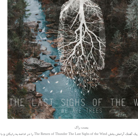
پست راک
کاربران عزیز سایت نفیس موزیک آهنگ آرامش بخش The Return of Thunder The Last Sighs of the Wind 