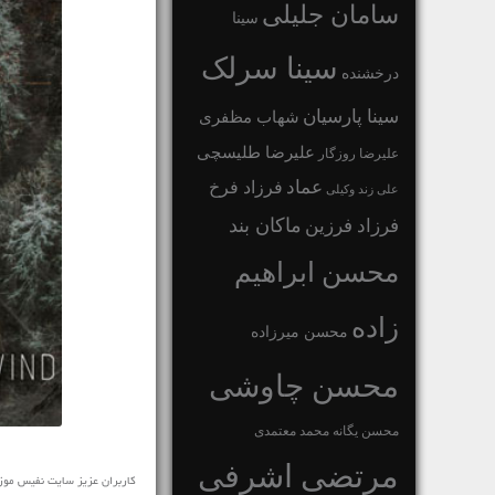
سامان جلیلی
سینا
سینا سرلک
درخشنده
سینا پارسیان
شهاب مظفری
علیرضا طلیسچی
علیرضا روزگار
عماد
فرزاد فرخ
علی زند وکیلی
ماکان بند
فرزاد فرزین
محسن ابراهیم
زاده
محسن میرزاده
محسن چاوشی
محسن یگانه
محمد معتمدی
مرتضی اشرفی