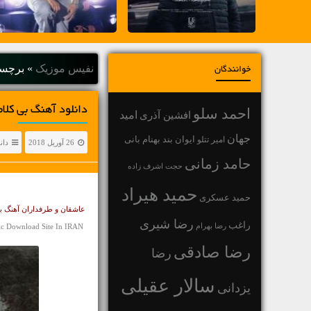
نفیس موزیک
»
برچسب " of the Wind
خوانندگان
دانلود آهنگ بی کلام و لایت The Return of Thunder اثری از d
احمد سلو
افشین آذری
امید
جهان
بهنام بانی
امیر تتلو
ایوان بند
26 آوریل 2018
دان
حامد زمانی
حجت اشرف زاده
حمید هیراد
حمید عسکری
عاشقان و طرفداران آهنگ بی کلام و آرامش بخش! آهنگ لایت 
رضا شیری
راغب
رضا بهرام
ic Download Site In IRAN
رضا صادقی
رضا
سالار عقیلی
یزدانی