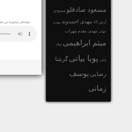
مسعود صادقلو
مسیح و
مهدی احمدوند
آرش AP
مهدی
خوشحال میشویم این اهنگ با عنوان دانلود آهنگ بی کلام d
مهراب
مهدی مقدم
جهانی
میثم ابراهیمی
میلاد
پویا بیاتی
گرشا
بابایی
یوسف
رضایی
زمانی