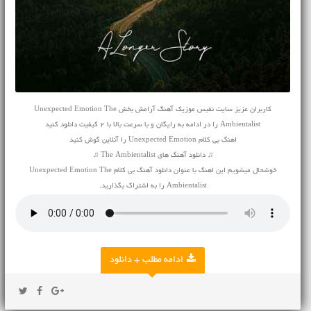
کاربران عزیز سایت نفیس موزیک آهنگ آرامش بخش Unexpected Emotion The
Ambientalist را در ادامه به رایگان و با سرعت بالا با 2 کیفیت دانلود کنید
اهنگ بی کلام Unexpected Emotion را آنلاین گوش کنید
♫ دانلود آهنگ های The Ambientalist ♫
خوشحال میشویم این اهنگ با عنوان دانلود آهنگ بی کلام Unexpected Emotion The
Ambientalist را به اشتراک بگذارید.
ادامه مطلب + دانلود