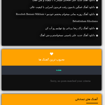
دانلود آهنگ غمگین یادمون رفت فریدون آسرایی با کیفیت عالی
دانلود آهنگ روزبه بمانی میخوام ببخشم خودمو • Roozbeh Bemani Mikham
Bebakhsham Khodamo
دانلود آهنگ راک رضا یزدانی یخ تنهاییم رو آب کن
دانلود آهنگ جديد علی یاسینی نمیخواستم و متن آهنگ
محبوب ترین آهنگ ها
هفته
Sorry, no posts matched your criteria.
آهنگ های تصادفی