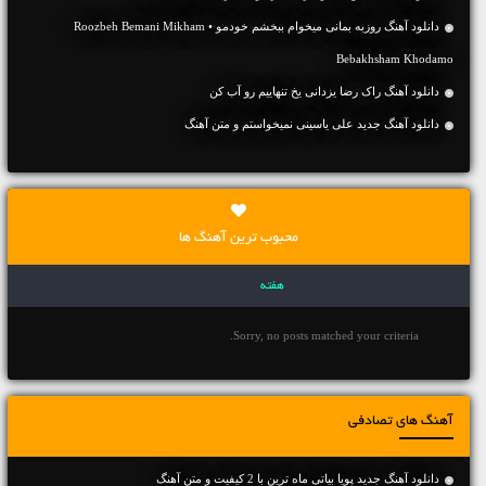
دانلود آهنگ روزبه بمانی میخوام ببخشم خودمو • Roozbeh Bemani Mikham
Bebakhsham Khodamo
دانلود آهنگ راک رضا یزدانی یخ تنهاییم رو آب کن
دانلود آهنگ جديد علی یاسینی نمیخواستم و متن آهنگ
محبوب ترین آهنگ ها
هفته
Sorry, no posts matched your criteria.
آهنگ های تصادفی
دانلود آهنگ جديد پویا بیاتی ماه ترین با 2 کیفیت و متن آهنگ