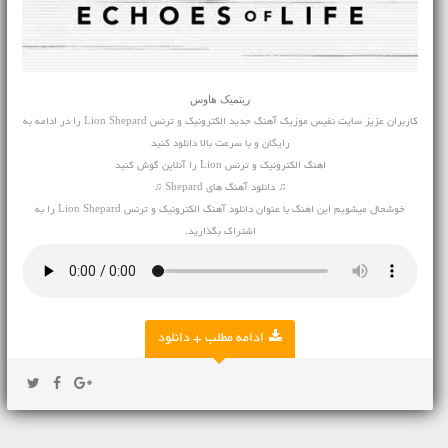
ریتمیک هاوس
کاربران عزیز سایت نفیس موزیک
آهنگ جدید
الکترونیک و ترنس Lion Shepard را در ادامه به
رایگان و با سرعت بالا دانلود کنید
اهنگ الکترونیک و ترنس Lion را آنلاین گوش کنید
♫ دانلود آهنگ های Shepard ♫
خوشحال میشویم این اهنگ با عنوان دانلود آهنگ الکترونیک و ترنس Lion Shepard را به
اشتراک بگذارید.
ادامه مطلب + دانلود