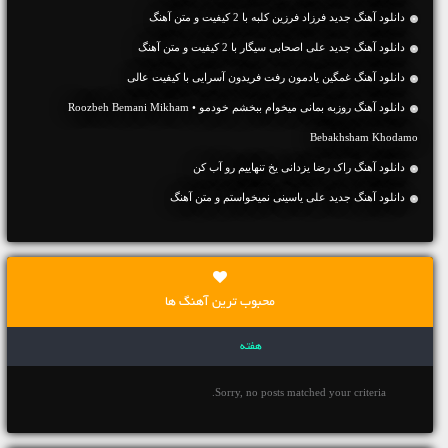
دانلود آهنگ جديد فرزاد فرزین کلبه با 2 کیفیت و متن آهنگ
دانلود آهنگ جديد علی اصحابی سیگار با 2 کیفیت و متن آهنگ
دانلود آهنگ غمگین یادمون رفت فریدون آسرایی با کیفیت عالی
دانلود آهنگ روزبه بمانی میخوام ببخشم خودمو • Roozbeh Bemani Mikham
Bebakhsham Khodamo
دانلود آهنگ راک رضا یزدانی یخ تنهاییم رو آب کن
دانلود آهنگ جديد علی یاسینی نمیخواستم و متن آهنگ
محبوب ترین آهنگ ها
هفته
Sorry, no posts matched your criteria.