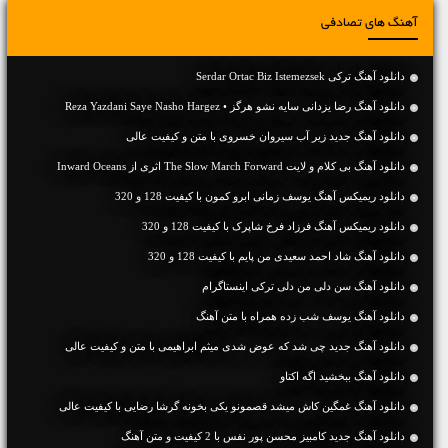
آهنگ های تصادفی
دانلود آهنگ ترکی Serdar Ortac Biz Istemezsek
دانلود آهنگ رضا یزدانی سایه نشو هرگز • Reza Yazdani Saye Nasho Hargez
دانلود آهنگ جديد زیر آب سیروان خسروی با متن و کیفیت عالی
دانلود آهنگ بی کلام و لایت The Slow March Forward اثری از Inward Oceans
دانلود ریمیکس آهنگ یوسف زمانی ابرو کمون با کیفیت 128 و 320
دانلود ریمیکس آهنگ فرزاد فرخ شاپرک با کیفیت 128 و 320
دانلود آهنگ شاد احمد سعیدی من پایم با کیفیت 128 و 320
دانلود آهنگ سن دلی من دلی ترکی اینستاگرام
دانلود آهنگ یوسف شب زده همراه با متن آهنگ
دانلود آهنگ جديد چی شد که عوض شدی میثم ابراهیمی با متن و کیفیت عالی
دانلود آهنگ ببخشید اگه اکتاو
دانلود آهنگ غمگین کاش میشد قصمونو یکی بخونه گرشا رضایی با کیفیت عالی
دانلود آهنگ جديد کامبیز محسن پور نفس با 2 کیفیت و متن آهنگ