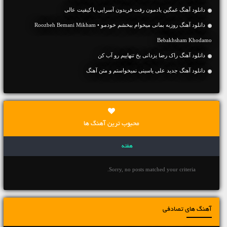
دانلود آهنگ غمگین یادمون رفت فریدون آسرایی با کیفیت عالی
دانلود آهنگ روزبه بمانی میخوام ببخشم خودمو • Roozbeh Bemani Mikham
Bebakhsham Khodamo
دانلود آهنگ راک رضا یزدانی یخ تنهاییم رو آب کن
دانلود آهنگ جديد علی یاسینی نمیخواستم و متن آهنگ
محبوب ترین آهنگ ها
هفته
Sorry, no posts matched your criteria.
آهنگ های تصادفی