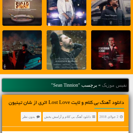
نفیس موزیک
»
برچسب "Sean Tinnion"
دانلود آهنگ بی کلام و لایت Lost Love اثری از شان تینیون
2 جولای 2018
دانلود آهنگ بی کلام و آرامش بخش
بدون نظر