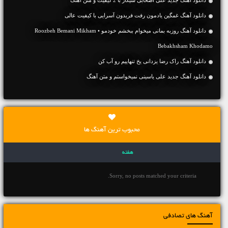
دانلود آهنگ غمگین یادمون رفت فریدون آسرایی با کیفیت عالی
دانلود آهنگ روزبه بمانی میخوام ببخشم خودمو • Roozbeh Bemani Mikham
Bebakhsham Khodamo
دانلود آهنگ راک رضا یزدانی یخ تنهاییم رو آب کن
دانلود آهنگ جديد علی یاسینی نمیخواستم و متن آهنگ
محبوب ترین آهنگ ها
هفته
Sorry, no posts matched your criteria.
آهنگ های تصادفی