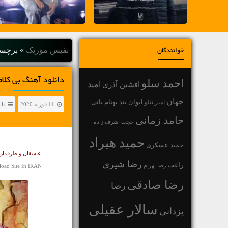
نفیس موزیک
»
برچسب "oodall
خوانندگان
دانلود آهنگ بی کلام و لایت I Love The Rain اث
احمد سلو
افشین آذری
امید
جهان
بهنام بانی
امیر تتلو
ایوان بند
11 فوریه 2020
دان
حامد زمانی
حجت اشرف زاده
حمید هیراد
حمید عسکری
عاشقان و طرفداران آهنگ بی کلام
رضا شیری
راغب
رضا بهرام
oad Site In IRAN
رضا صادقی
رضا
سالار عقیلی
یزدانی