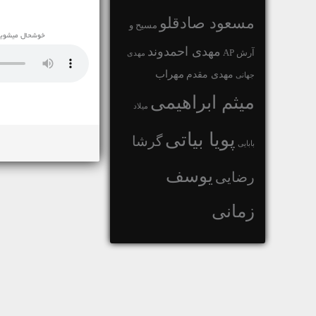
مسعود صادقلو
مسیح و
خوشحال میشویم این اهنگ با عن
مهدی احمدوند
آرش AP
مهدی
مهراب
مهدی مقدم
جهانی
میثم ابراهیمی
میلاد
پویا بیاتی
گرشا
بابایی
یوسف
رضایی
زمانی