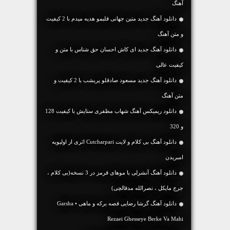
آهنگ
دانلود آهنگ جديد متین جهانی قلبمو هدیه میدم با 2 کیفیت
و متن آهنگ
دانلود آهنگ جديد ای کاش احسان حق شناس با متن و
کیفیت عالی
دانلود آهنگ جديد مسعود صادقلو پریشب با 2 کیفیت و
متن آهنگ
دانلود ریمیکس آهنگ شهاب مظفری ستایش با کیفیت 128
و 320
دانلود آهنگ بی کلام و لایت Cutcharpari اثری از اولیویه
امبریدن
دانلود آهنگ آنشرلی با موهای قرمز در 3 نسخه(بی کلام ،
جرج مایکل ، نصرالله مدقالچی)
دانلود آهنگ گرشا رضایی قصه برکه و ماهی • Garsha
Rezaei Ghesseye Berke Va Mahi