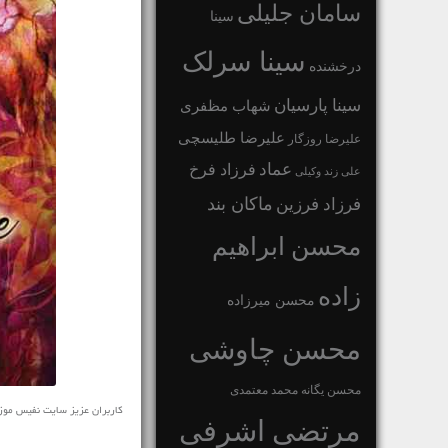
سامان جلیلی
سینا
سینا سرلک
درخشنده
سینا پارسیان
شهاب مظفری
علیرضا طلیسچی
علیرضا روزگار
عماد
فرزاد فرخ
علی زند وکیلی
ماکان بند
فرزاد فرزین
محسن ابراهیم
زاده
محسن میرزاده
محسن چاوشی
محسن یگانه
محمد معتمدی
مرتضی اشرفی