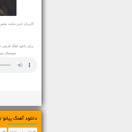
کاربران عزیز سایت نفیس موزیک آهنگ آرامش بخش پ
برای
دانلود آهنگ قدیمی
خو
خوشحال میشویم این 
دانلود آهنگ پیانو Martin Czerny به نام تنهایی