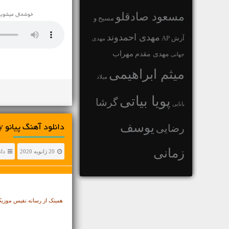
مسعود صادقلو
خوشحال میشویم این اهنگ با عنو
مسیح و
مهدی احمدوند
آرش AP
مهدی
مهراب
مهدی مقدم
جهانی
میثم ابراهیمی
میلاد
پویا بیاتی
گرشا
بابایی
یوسف
رضایی
دانلود آهنگ پیانو Martin Czerny به نام دنیای کوچک
زمانی
20 ژانویه 2020
دان
همینک از رسانه نفیس موزیک