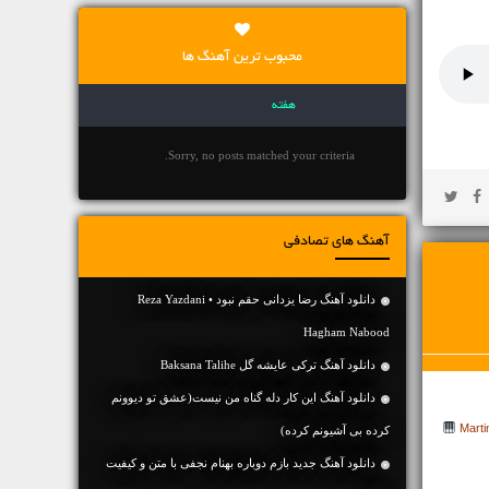
محبوب ترین آهنگ ها
هفته
Sorry, no posts matched your criteria.
آهنگ های تصادفی
دانلود آهنگ رضا یزدانی حقم نبود • Reza Yazdani
Hagham Nabood
دانلود آهنگ ترکی عایشه گل Baksana Talihe
دانلود آهنگ این کار دله گناه من نیست(عشق تو دیوونم
کرده بی آشیونم کرده)
دانلود آهنگ جديد بازم دوباره بهنام نجفی با متن و کیفیت