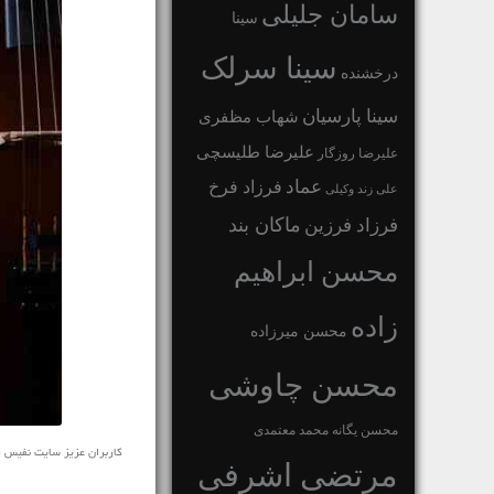
سامان جلیلی
سینا
سینا سرلک
درخشنده
سینا پارسیان
شهاب مظفری
علیرضا طلیسچی
علیرضا روزگار
عماد
فرزاد فرخ
علی زند وکیلی
ماکان بند
فرزاد فرزین
محسن ابراهیم
زاده
محسن میرزاده
محسن چاوشی
محسن یگانه
محمد معتمدی
کاربران عزیز سایت نفیس موزیک آهنگ آرامش بخش Dark Martin Czerny
مرتضی اشرفی