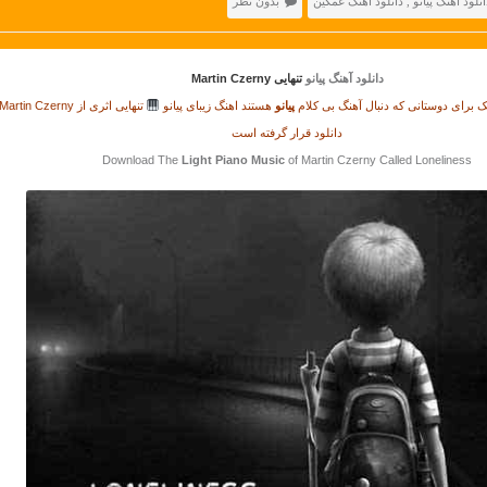
انلود آهنگ پیانو
,
دانلود آهنگ غمگین
بدون نظر
دانلود آهنگ پیانو
تنهایی Martin Czerny
 برای دوستانی که دنبال آهنگ بی کلام
پیانو
هستند اهنگ زیبای پیانو
تنهایی اثری از Martin Czerny
دانلود قرار گرفته است
Download The
Light Piano Music
of Martin Czerny Called Loneliness