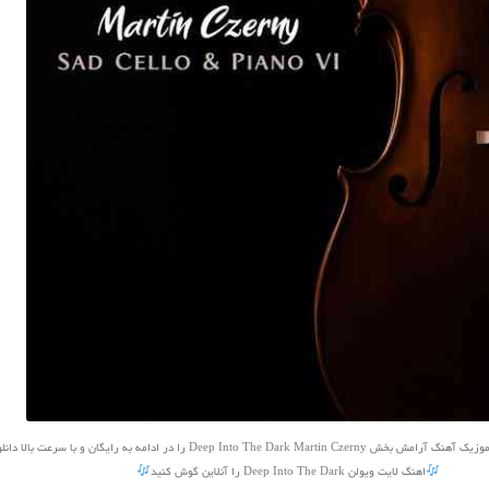
Deep Into The  را در ادامه به رایگان و با سرعت بالا دانلود کنید
اهنگ لایت ویولن Deep Into The Dark را آنلاین گوش کنید