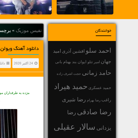
نفیس موزیک
»
برچسب "zerny
خوانندگان
دانلود آهنگ ویولن بی کلام Martin Czerny به نام
احمد سلو
افشین آذری
امید
جهان
بهنام بانی
امیر تتلو
ایوان بند
24 اکتبر 2020
دانل
حامد زمانی
حجت اشرف زاده
حمید هیراد
حمید عسکری
مژده به طرفداران مو
رضا شیری
راغب
رضا بهرام
k
رضا صادقی
رضا
سالار عقیلی
یزدانی