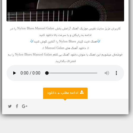
کاربران عزیز سایت نفیس موزیک آهنگ آرامش بخش Nylon Blues Manuel Galan را در
ادامه به رایگان و با سرعت بالا دانلود کنید
اهنگ لایت گیتار Nylon Blues را آنلاین گوش کنید
♫ دانلود آهنگ های Manuel Galan ♫
خوشحال میشویم این اهنگ با عنوان دانلود آهنگ بی کلام Nylon Blues Manuel Galan را به
اشتراک بگذارید.
ادامه مطلب + دانلود