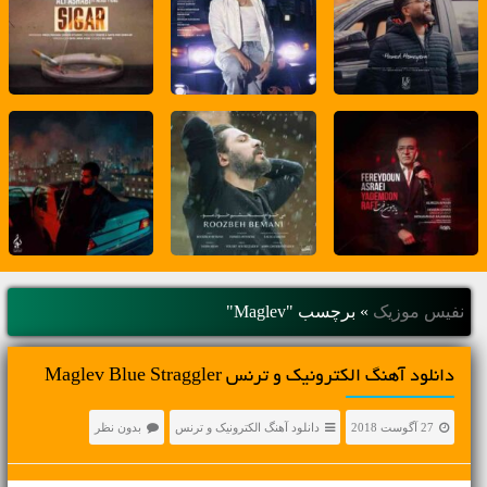
نفیس موزیک
»
برچسب "Maglev"
دانلود آهنگ الکترونیک و ترنس Maglev Blue Straggler
27 آگوست 2018
دانلود آهنگ الکترونیک و ترنس
بدون نظر