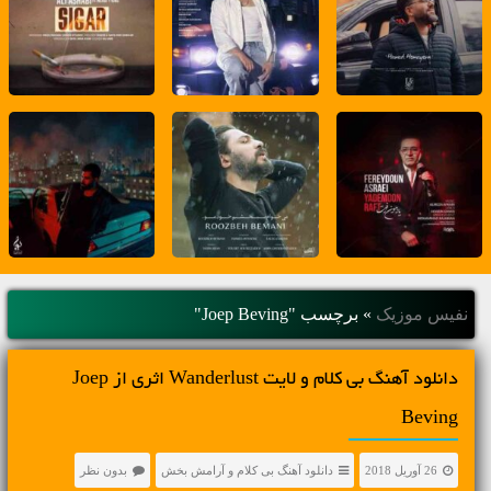
نفیس موزیک
»
برچسب "Joep Beving"
دانلود آهنگ بی کلام و لایت Wanderlust اثری از Joep
Beving
26 آوریل 2018
دانلود آهنگ بی کلام و آرامش بخش
بدون نظر