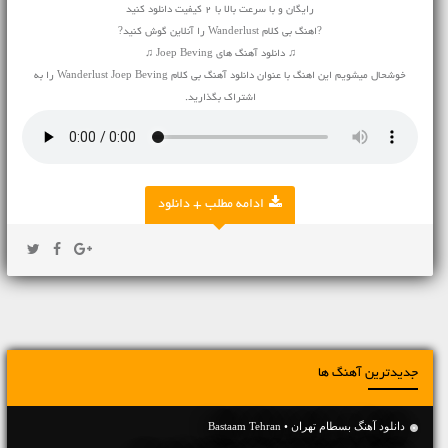
رایگان و با سرعت بالا با 2 کیفیت دانلود کنید
?اهنگ بی کلام Wanderlust را آنلاین گوش کنید?
♫ دانلود آهنگ های Joep Beving ♫
خوشحال میشویم این اهنگ با عنوان دانلود آهنگ بی کلام Wanderlust Joep Beving را به
اشتراک بگذارید.
ادامه مطلب + دانلود
جدیدترین آهنگ ها
دانلود آهنگ بسطام تهران • Bastaam Tehran