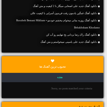
دانلود آهنگ جديد علی اصحابی سیگار با 2 کیفیت و متن آهنگ
دانلود آهنگ غمگین یادمون رفت فریدون آسرایی با کیفیت عالی
دانلود آهنگ روزبه بمانی میخوام ببخشم خودمو • Roozbeh Bemani Mikham
Bebakhsham Khodamo
دانلود آهنگ راک رضا یزدانی یخ تنهاییم رو آب کن
دانلود آهنگ جديد علی یاسینی نمیخواستم و متن آهنگ
محبوب ترین آهنگ ها
هفته
Sorry, no posts matched your criteria.