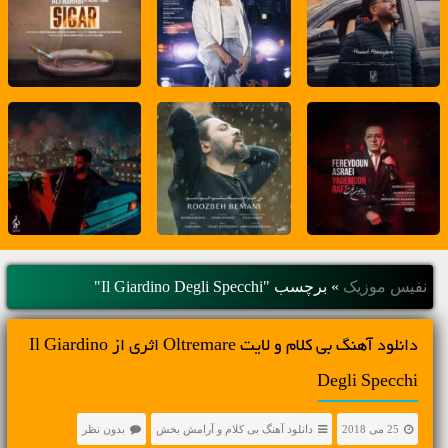
نفیس موزیک
»
برچسب "Il Giardino Degli Specchi"
دانلود آهنگ بی کلام و لایت Oltremare اثری از Il Giardino
Degli Specchi
25 می 2018
دانلود آهنگ بی کلام و آرامش بخش
بدون نظر