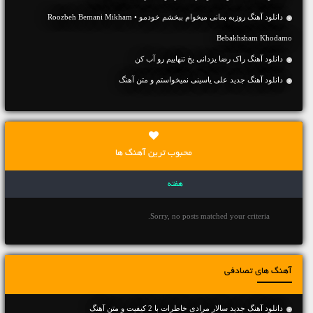
دانلود آهنگ روزبه بمانی میخوام ببخشم خودمو • Roozbeh Bemani Mikham
Bebakhsham Khodamo
دانلود آهنگ راک رضا یزدانی یخ تنهاییم رو آب کن
دانلود آهنگ جديد علی یاسینی نمیخواستم و متن آهنگ
محبوب ترین آهنگ ها
هفته
Sorry, no posts matched your criteria.
آهنگ های تصادفی
دانلود آهنگ جديد سالار مرادی خاطرات با 2 کیفیت و متن آهنگ