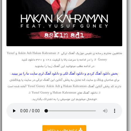
مخاطبین محترم رسانه ی نفیس موزیک آهنگ ترکی ♬ Askin Adi Hakan Kahraman و Yusuf
Guney ♬ را در ادامه با سرعت بالا با کیفیت 128 و 320 دانلود کنید
در ادامه مطلب میتوانید این آهنگ زیبا را بشنوید
بخش
دانلود آهنگ کردی
و
دانلود آهنگ لکی
و
دانلود آهنگ لری
سایت ما را نیز ببینید.
برای صاحبان وبلاگ و سایت که تمایل به پخش آنلاین این آهنگ ترکی در سایت یا وبلاگشان
دارند کد پخش آنلاین آهنگ Hakan Kahraman و Yusuf Guney Askin Adi آماده شده است
♫ دانلود آهنگ های Hakan Kahraman و Yusuf Guney ♫
خوشحال میشویم این موسیقی را به اشتراک بگذارید.
ادامه مطلب + دانلود