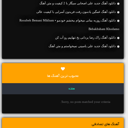
دانلود آهنگ جديد علی اصحابی سیگار با 2 کیفیت و متن آهنگ
دانلود آهنگ غمگین یادمون رفت فریدون آسرایی با کیفیت عالی
دانلود آهنگ روزبه بمانی میخوام ببخشم خودمو • Roozbeh Bemani Mikham
Bebakhsham Khodamo
دانلود آهنگ راک رضا یزدانی یخ تنهاییم رو آب کن
دانلود آهنگ جديد علی یاسینی نمیخواستم و متن آهنگ
محبوب ترین آهنگ ها
هفته
Sorry, no posts matched your criteria.
آهنگ های تصادفی