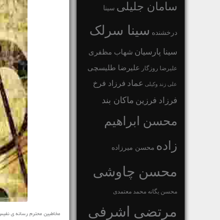
سامان جلیلی
سینا
سینا سرلک
درخشنده
سینا پارسیان
شهاب مظفری
علیرضا طلیسچی
علیرضا روزگار
عماد
فرزاد فرخ
علی زند وکیلی
ماکان بند
فرزاد فرزین
محسن ابراهیم
زاده
محسن میرزاده
محسن چاوشی
محسن یگانه
محمد معتمدی
مرتضی اشرفی