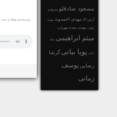
مسعود صادقلو
مسیح و
مهدی احمدوند
آرش AP
مهدی
مهراب
مهدی مقدم
جهانی
میثم ابراهیمی
میلاد
پویا بیاتی
گرشا
بابایی
یوسف
رضایی
زمانی