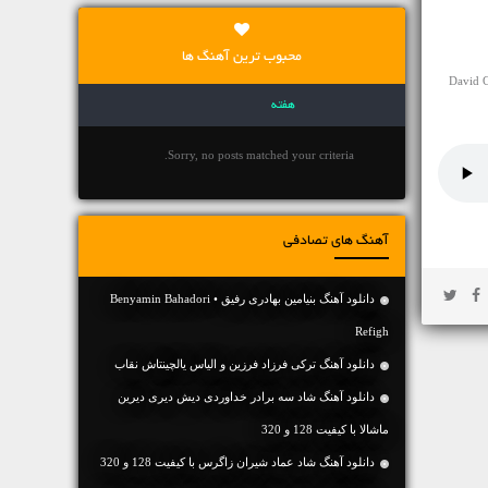
محبوب ترین آهنگ ها
لاین آهنگ David Guetta & Bebe Rexha
هفته
Sorry, no posts matched your criteria.
آهنگ های تصادفی
دانلود آهنگ بنیامین بهادری رفیق • Benyamin Bahadori
Refigh
دانلود آهنگ ترکی فرزاد فرزین و الیاس یالچینتاش نقاب
دانلود آهنگ شاد سه برادر خداوردی دیش دیری دیرین
ماشالا با کیفیت 128 و 320
دانلود آهنگ شاد عماد شیران زاگرس با کیفیت 128 و 320