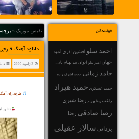
نفیس موزیک
»
برچسب "etta
خوانندگان
دانلود آهنگ خارجی David Guetta & Bebe Rexha با عنوان y My Name
احمد سلو
افشین آذری
امید
جهان
بهنام بانی
امیر تتلو
ایوان بند
2 ژانویه 2020
دانل
حامد زمانی
حجت اشرف زاده
حمید هیراد
حمید عسکری
طرفداران آهنگ 
رضا شیری
راغب
رضا بهرام
Download The Nice Music of David Guetta & Bebe Rexha Called Say My Name
دانلود
اه
رضا صادقی
رضا
سالار عقیلی
یزدانی