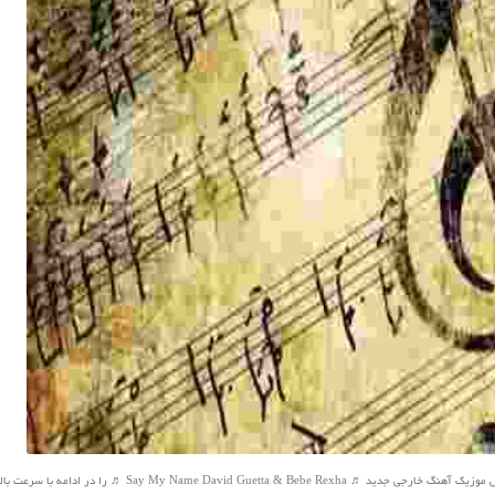
مخاطبین محترم رسانه ی نفیس موزیک آهنگ خارجی جدید ♬ Say My Name David Guetta & Bebe Rexha ♬ 