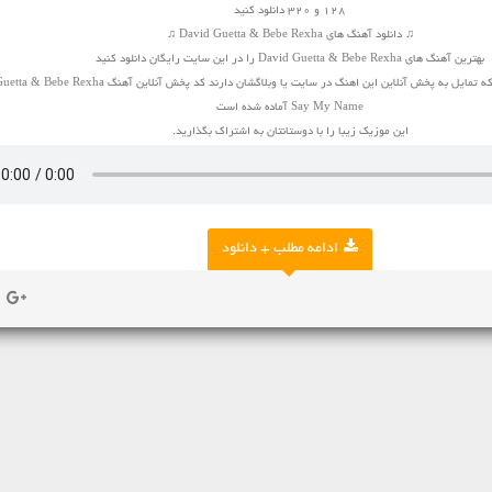
128 و 320 دانلود کنید
♫ دانلود آهنگ های David Guetta & Bebe Rexha ♫
بهترین آهنگ های David Guetta & Bebe Rexha را در این سایت رایگان دانلود کنید
برای صاحبان وبلاگ و سایت که تمایل به پخش آنلاین این اهنگ در سایت یا وبلاگشان دارند کد پخش آن
Say My Name آماده شده است
این موزیک زیبا را با دوستانتان به اشتراک بگذارید.
ادامه مطلب + دانلود