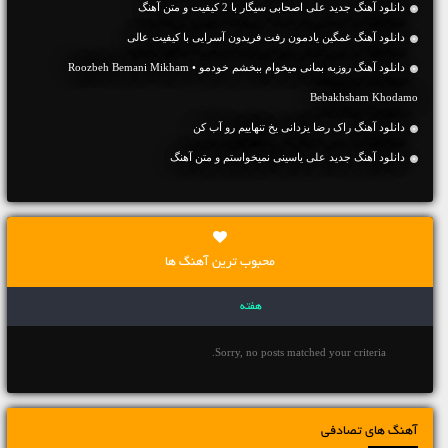
دانلود آهنگ جديد علی اصحابی سیگار با 2 کیفیت و متن آهنگ
دانلود آهنگ غمگین یادمون رفت فریدون آسرایی با کیفیت عالی
دانلود آهنگ روزبه بمانی میخوام ببخشم خودمو • Roozbeh Bemani Mikham
Bebakhsham Khodamo
دانلود آهنگ راک رضا یزدانی یخ تنهاییم رو آب کن
دانلود آهنگ جديد علی یاسینی نمیخواستم و متن آهنگ
محبوب ترین آهنگ ها
هفته
Sorry, no posts matched your criteria.
آهنگ های تصادفی